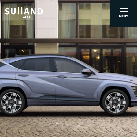
MENY
ALTA