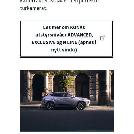
kaffetrakter. KONA er den perfekte
turkamerat.
Les mer om KONAs
utstyrsnivåer ADVANCED,
EXCLUSIVE og N LINE (åpnes i
nytt vindu)