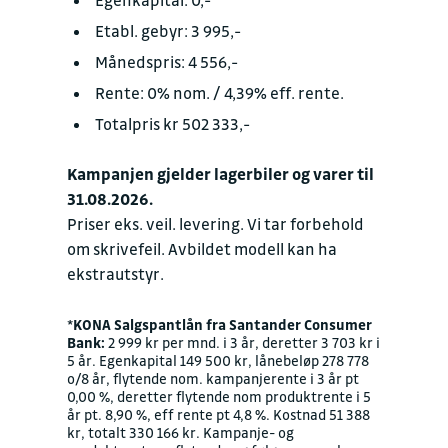
Etabl. gebyr: 3 995,-
Månedspris: 4 556,-
Rente: 0% nom. / 4,39% eff. rente.
Totalpris kr 502 333,-
Kampanjen gjelder lagerbiler og varer til
31.08.2026.
Priser eks. veil. levering. Vi tar forbehold
om skrivefeil. Avbildet modell kan ha
ekstrautstyr.
*
KONA Salgspantlån fra Santander Consumer
Bank:
2 999 kr per mnd. i 3 år, deretter 3 703 kr i
5 år. Egenkapital 149 500 kr, lånebeløp 278 778
o/8 år, flytende nom. kampanjerente i 3 år pt
0,00 %, deretter flytende nom produktrente i 5
år pt. 8,90 %, eff rente pt 4,8 %. Kostnad 51 388
kr, totalt 330 166 kr. Kampanje- og