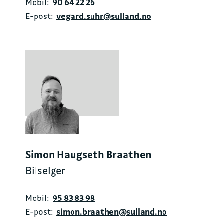
Mobil:
90 64 22 26
E-post:
vegard.suhr@sulland.no
Simon Haugseth Braathen
Bilselger
Mobil:
95 83 83 98
E-post:
simon.braathen@sulland.no