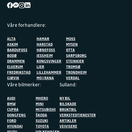
Våre forhandlere:
ALTA
HAMAR
MOSS
ASKIM
HARSTAD
MYSEN
BARDUFOSS
HØNEFOSS
OTTA
BODØ
JESSHEIM
SARPSBORG
DRAMMEN
KONGSVINGER
STEINKJER
ELVERUM
LIER
TROMSØ
FREDRIKSTAD
LILLEHAMMER
TRONDHEIM
GJØVIK
MO I RANA
VERDAL
Våre bilmerker:
Sulland:
AUDI
MHERO
NY BIL
BMW
MINI
BILSKADE
CUPRA
MITSUBISHI
BRUKTBIL
DONGFENG
ŠKODA
VERKSTEDTJENESTER
FORD
SUZUKI
ARTIKLER
HYUNDAI
TOYOTA
VEIVISERE
ISUZU
VOLKSWAGEN