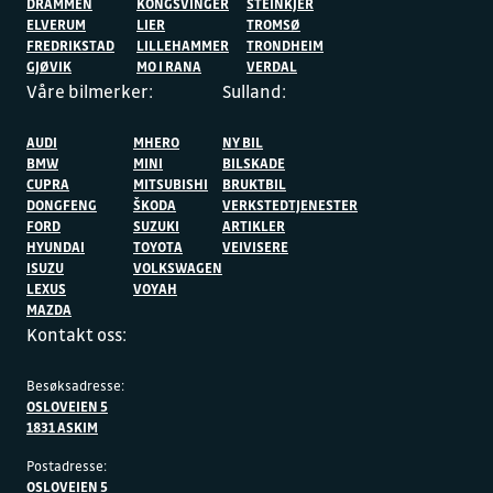
DRAMMEN
KONGSVINGER
STEINKJER
ELVERUM
LIER
TROMSØ
FREDRIKSTAD
LILLEHAMMER
TRONDHEIM
GJØVIK
MO I RANA
VERDAL
Våre bilmerker:
Sulland:
AUDI
MHERO
NY BIL
BMW
MINI
BILSKADE
CUPRA
MITSUBISHI
BRUKTBIL
DONGFENG
ŠKODA
VERKSTEDTJENESTER
FORD
SUZUKI
ARTIKLER
HYUNDAI
TOYOTA
VEIVISERE
ISUZU
VOLKSWAGEN
LEXUS
VOYAH
MAZDA
Kontakt oss:
Besøksadresse:
OSLOVEIEN 5
1831 ASKIM
Postadresse:
OSLOVEIEN 5