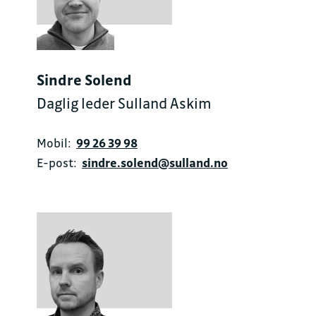
Sindre Solend
Daglig leder Sulland Askim
Mobil:
99 26 39 98
E-post:
sindre.solend@sulland.no