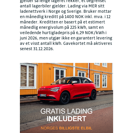
gjelder så lenge lageret rekker, et begrenset
antall lagerbiler gjelder. Lading via MER sitt
ladenettverk i Norge og Sverige. Bruker mottar
en månedlig kreditt på 1400 NOK inkl. mva. i 12
måneder. Kreditten er basert på et estimert
månedlig energivolum på 225 kWh, samt en
veiledende hurtigladepris på 6,29 NOK/kWh i
juni 2026, men utgjør ikke en garantert levering
av et visst antall kWh. Gavekortet må aktiveres
senest 31.12.2026.