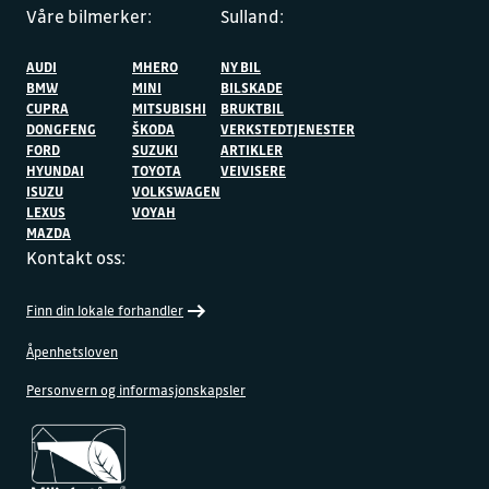
Våre bilmerker:
Sulland:
AUDI
MHERO
NY BIL
BMW
MINI
BILSKADE
CUPRA
MITSUBISHI
BRUKTBIL
DONGFENG
ŠKODA
VERKSTEDTJENESTER
FORD
SUZUKI
ARTIKLER
HYUNDAI
TOYOTA
VEIVISERE
ISUZU
VOLKSWAGEN
LEXUS
VOYAH
MAZDA
Kontakt oss:
Finn din lokale forhandler
Åpenhetsloven
Personvern og informasjonskapsler