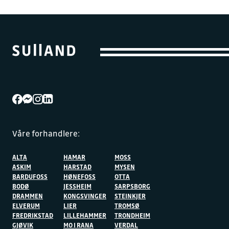
Våre forhandlere:
ALTA
HAMAR
MOSS
ASKIM
HARSTAD
MYSEN
BARDUFOSS
HØNEFOSS
OTTA
BODØ
JESSHEIM
SARPSBORG
DRAMMEN
KONGSVINGER
STEINKJER
ELVERUM
LIER
TROMSØ
FREDRIKSTAD
LILLEHAMMER
TRONDHEIM
GJØVIK
MO I RANA
VERDAL