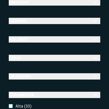
DRIVSTOFF
GIRKASSE
HJULDRIFT
FARGE
SALGSFORM
FORHANDLER
Alta (33)