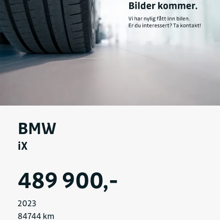
BMW
iX
489 900,-
2023
84744 km