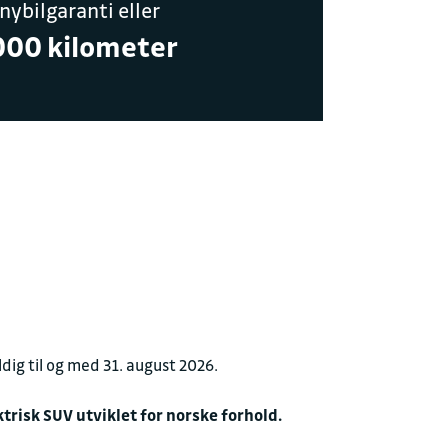
 nybilgaranti eller
000 kilometer
yggelig prat
JON
 AS
.no
g til og med 31. august 2026.
risk SUV utviklet for norske forhold.