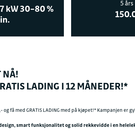
5 års
67 kW 30–80 %
150.
in.
Kontakt oss for en h
FAKTURAINFORMAS
Juridisk navn
Sulland Bil Drammen
 NÅ!
Organisasjonsnummer
GRATIS LADING I 12 MÅNEDER!*
911 010 992
Fakturaepost
faktura.sdr@sulland
- og få med GRATIS LADING med på kjøpet!* Kampanjen er gyldi
gn, smart funksjonalitet og solid rekkevidde i en helelekt