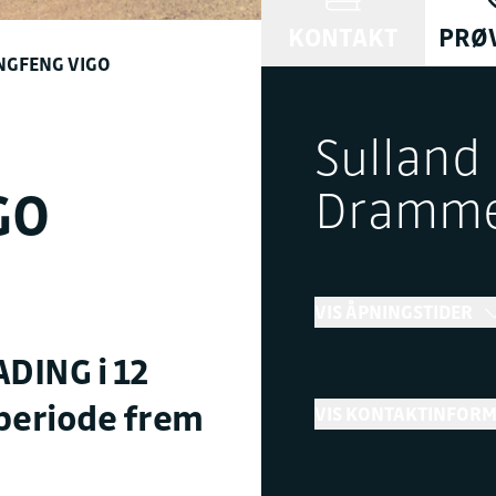
KONTAKT
PRØ
NGFENG VIGO
Sulland 
Dramm
GO
VIS ÅPNINGSTIDER
ADING i 12
Bilsalg
periode frem
VIS KONTAKTINFOR
→
Åpent
Stenge
Telefon
+ Vis flere åpningstider