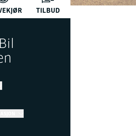
VEKJØR
TILBUD
Bil
en
MASJON
r 16:30