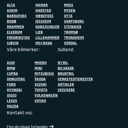
ALTA
HAMAR
MOSS
ASKIM
HARSTAD
MYSEN
BARDUFOSS
HØNEFOSS
OTTA
BODØ
JESSHEIM
SARPSBORG
DRAMMEN
KONGSVINGER
STEINKJER
ELVERUM
LIER
TROMSØ
FREDRIKSTAD
LILLEHAMMER
TRONDHEIM
GJØVIK
MO I RANA
VERDAL
Våre bilmerker:
Sulland:
AUDI
MHERO
NY BIL
BMW
MINI
BILSKADE
CUPRA
MITSUBISHI
BRUKTBIL
DONGFENG
ŠKODA
VERKSTEDTJENESTER
FORD
SUZUKI
ARTIKLER
HYUNDAI
TOYOTA
VEIVISERE
ISUZU
VOLKSWAGEN
LEXUS
VOYAH
MAZDA
Kontakt oss:
Finn din lokale forhandler