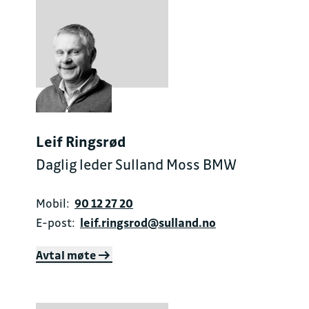
Leif Ringsrød
Daglig leder Sulland Moss BMW
Mobil:
90 12 27 20
E-post:
leif.ringsrod@sulland.no
Avtal møte