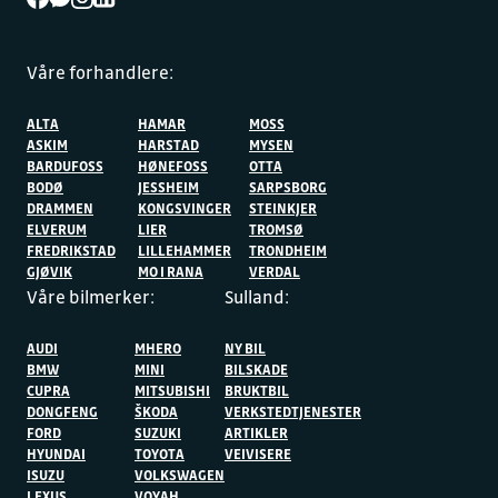
Våre forhandlere:
ALTA
HAMAR
MOSS
ASKIM
HARSTAD
MYSEN
BARDUFOSS
HØNEFOSS
OTTA
BODØ
JESSHEIM
SARPSBORG
DRAMMEN
KONGSVINGER
STEINKJER
ELVERUM
LIER
TROMSØ
FREDRIKSTAD
LILLEHAMMER
TRONDHEIM
GJØVIK
MO I RANA
VERDAL
Våre bilmerker:
Sulland:
AUDI
MHERO
NY BIL
BMW
MINI
BILSKADE
CUPRA
MITSUBISHI
BRUKTBIL
DONGFENG
ŠKODA
VERKSTEDTJENESTER
FORD
SUZUKI
ARTIKLER
HYUNDAI
TOYOTA
VEIVISERE
ISUZU
VOLKSWAGEN
LEXUS
VOYAH