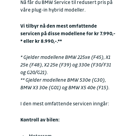
Nå får du BMW Service til redusert pris på
våre plug-in hybrid modeller.
Vi tilbyr nå den mest omfattende
servicen på disse modellene for kr 7.990,-
* eller kr 8.990,-.**
* Gjelder modellene BMW 225xe (F45), X1
25e (F48), X2 25e (F39) og 330e (F30/F31
og G20/G21).
** Gjelder modellene BMW 530e (G30),
BMW X3 30e (G01) og BMW X5 40e (F15).
I den mest omfattende servicen inngår:
Kontroll av bilen: