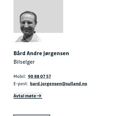
Bård Andre Jørgensen
Bilselger
Mobil:
90 88 07 57
E-post:
bard.jorgensen@sulland.no
Avtal møte