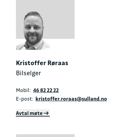
Kristoffer Røraas
Bilselger
Mobil:
46 82 22 22
E-post:
kristoffer.roraas@sulland.no
Avtal møte