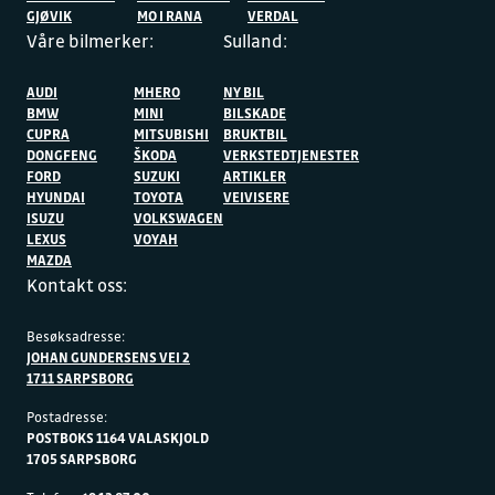
GJØVIK
MO I RANA
VERDAL
Våre bilmerker:
Sulland:
AUDI
MHERO
NY BIL
BMW
MINI
BILSKADE
CUPRA
MITSUBISHI
BRUKTBIL
DONGFENG
ŠKODA
VERKSTEDTJENESTER
FORD
SUZUKI
ARTIKLER
HYUNDAI
TOYOTA
VEIVISERE
ISUZU
VOLKSWAGEN
LEXUS
VOYAH
MAZDA
Kontakt oss:
Besøksadresse:
JOHAN GUNDERSENS VEI 2
1711 SARPSBORG
Postadresse:
POSTBOKS 1164 VALASKJOLD
1705 SARPSBORG