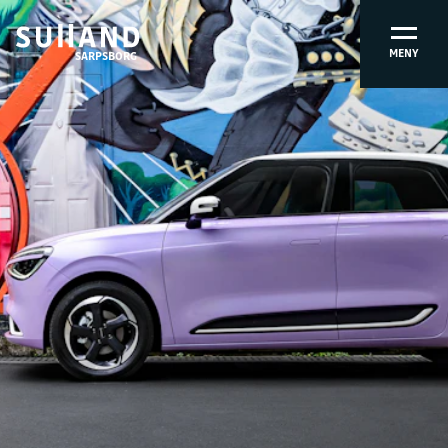
MENY
SARPSBORG