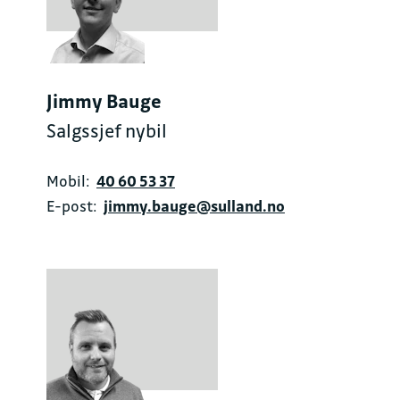
Jimmy Bauge
Salgssjef nybil
Mobil:
40 60 53 37
E-post:
jimmy.bauge@sulland.no