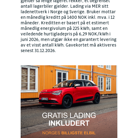
gjelder så lenge lageret rekker, et begrenset
antall lagerbiler gjelder. Lading via MER sitt
ladenettverk i Norge og Sverige. Bruker mottar
en månedlig kreditt på 1400 NOK inkl. mva. i 12
måneder. Kreditten er basert på et estimert
månedlig energivolum på 225 kWh, samt en
veiledende hurtigladepris på 6,29 NOK/kWh i
juni 2026, men utgjør ikke en garantert levering
av et visst antall kWh. Gavekortet må aktiveres
senest 31.12.2026.