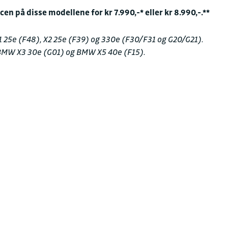
en på disse modellene for kr 7.990,-* eller kr 8.990,-.**
Kontakt oss for en h
 25e (F48), X2 25e (F39) og 330e (F30/F31 og G20/G21).
BMW X3 30e (G01) og BMW X5 40e (F15).
FAKTURAINFORMAS
Juridisk navn
Sulland Auto AS avd. 
Organisasjonsnummer
929 451 333
Fakturaepost
faktura.bmw@sullan