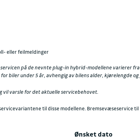
- eller feilmeldinger
rvicen på de nevnte plug-in hybrid-modellene varierer fra 8.50
r for biler under 5 år, avhengig av bilens alder, kjørelengde og
 vil varsle for det aktuelle servicebehovet.
ervicevariantene til disse modellene. Bremsevæseservice til kr 1
.
Ønsket dato