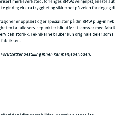
orisert merkeverksted, forlenges BMWs veihjelpstjeneste auto
Dette gir deg ekstra trygghet og sikkerhet på veien for deg og 
asjoner er opplært og er spesialister på din BMW plug-in hybr
eten i at alle servicepunkter blir utført i samsvar med fabri
servicehistorikk. Teknikerne bruker kun originale deler som s
 fabrikken.
6. Forutsetter bestilling innen kampanjeperioden.