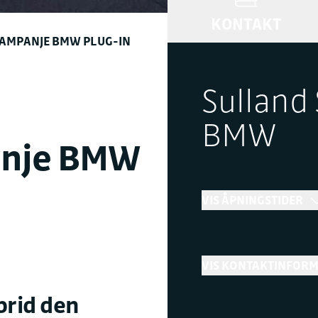
KONTAKT
KAMPANJE BMW PLUG-IN
Sulland 
BMW
anje BMW
d
VIS ÅPNINGSTIDER
Bilsalg
VIS KONTAKTINFOR
←
Stengt
brid den
Telefon
+ Vis flere åpningstider