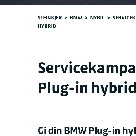
STEINKJER
>
BMW
>
NYBIL
>
SERVICE
HYBRID
Servicekamp
Plug-in hybri
Gi din BMW Plug-in hy