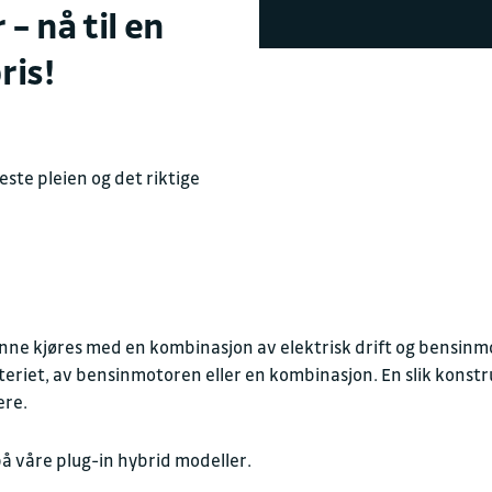
– nå til en
74 04 65 10
Verksted
ris!
←
Stengt
E-post
post.bst@sull
+ Vis flere åpningstider
este pleien og det riktige
Besøksadresse
Molovegen 26
7714 Steinkjer
unne kjøres med en kombinasjon av elektrisk drift og bensinm
teriet, av bensinmotoren eller en kombinasjon. En slik konstr
Postadresse
ere.
Molovegen 26
på våre plug-in hybrid modeller.
7714 Steinkjer