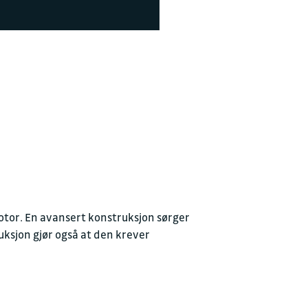
and.no
otor. En avansert konstruksjon sørger
uksjon gjør også at den krever