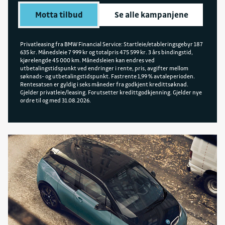
Motta tilbud
Se alle kampanjene
Privatleasing fra BMW Financial Service: Startleie/etableringsgebyr 187
635 kr. Månedsleie 7 999 kr og totalpris 475 599 kr. 3 års bindingstid,
kjørelengde 45 000 km. Månedsleien kan endres ved
utbetalingstidspunkt ved endringer i rente, pris, avgifter mellom
søknads- og utbetalingstidspunkt. Fastrente 1,99 % avtaleperioden.
Rentesatsen er gyldig i seks måneder fra godkjent kredittsøknad.
Gjelder privatleie/leasing. Forutsetter kredittgodkjenning. Gjelder nye
ordre til og med 31.08.2026.