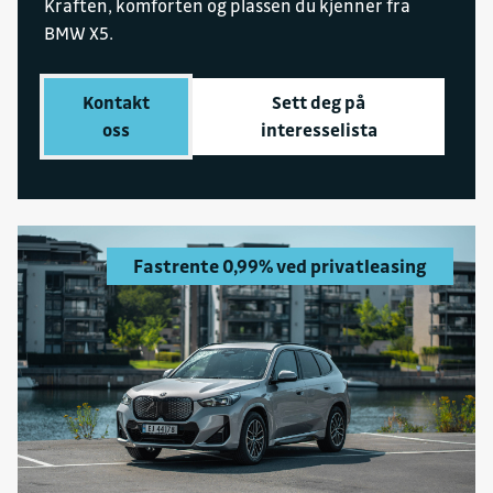
Kraften, komforten og plassen du kjenner fra
Sulland Auto AS avd. Alta
BMW X5.
Organisasjonsnummer
929451333
Kontakt
Sett deg på
Fakturaepost
oss
interesselista
faktura.bmw@sulland.no
Fastrente 0,99% ved privatleasing