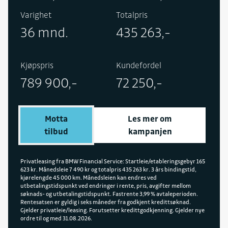
panoramasoltak, hengerfeste, Parking Assistant
Varighet
Totalpris
Professional, BMW Iconic Glow med adaptive LED,
36 mnd.
435 263,-
multifunksjonsseter foran, BMW Digital Premium,
BMW Panoramic Vision, Driving Assistant Plus,
Comfort Access, trådløs lading, setevarme foran
Kjøpspris
Kundefordel
og bak, rattvarme og automatisk bakluke.
789 900,-
72 250,-
Motta
Les mer om
tilbud
kampanjen
Privatleasing fra BMW Financial Service: Startleie/etableringsgebyr 165
623 kr. Månedsleie 7 490 kr og totalpris 435 263 kr. 3 års bindingstid,
kjørelengde 45 000 km. Månedsleien kan endres ved
utbetalingstidspunkt ved endringer i rente, pris, avgifter mellom
søknads- og utbetalingstidspunkt. Fastrente 3,99 % avtaleperioden.
Rentesatsen er gyldig i seks måneder fra godkjent kredittsøknad.
Gjelder privatleie/leasing. Forutsetter kredittgodkjenning. Gjelder nye
ordre til og med 31.08.2026.