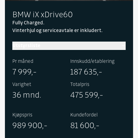
BMW iX xDrive60
Fully Charged.
Vinterhjul og serviceavtale er inkludert.
Utstyrsliste
Inneholder følgende utstyr:
Pr måned
Innskudd/etablering
M Sport pakke, klimakomfort frontrute,
7 999,-
187 635,-
seteventilasjon i fremseter, multifunksjonsseter i
fremseter, Heat Comfort Package, tilhengerfeste
Varighet
Totalpris
utfellbart, BMW Nyregrill «Iconic Glow»,
36 mnd.
475 599,-
solbeskyttende ruter, 4-soners klimaautomatikk,
panoramatak Sky Lounge og metallic lakk.
Kjøpspris
Kundefordel
989 900,-
81 600,-