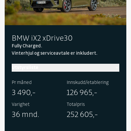
BMW iX2 xDrive30
Fully Charged.
Vinterhjul og serviceavtale er inkludert.
Utstyrsliste
Inneholder følgende utstyr i tillegg til standard:
Pr måned
Innskudd/etablering
Rattvarme, utfellbart tilhengerfeste, Active Seat
3 490,-
126 965,-
for fører og passasjer, elektrisk setejustering i
fremseter, Harman Kardon høyttalersystem,
Varighet
Totalpris
Comfort Access, BMW Head-Up Display, eksteriør
36 mnd.
252 605,-
speilpakke, BMW Live Cockpit Professional,
avblendbart sladrespeil, akustisk isolerte ruter,
adaptive LED frontlykter, Icon Lights, speilpakke,