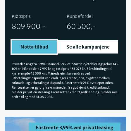
Kjøpspris
Kundefordel
809 900,-
60 500,-
Motta tilbud
Se alle kampanjene
Privatleasing fra BMW Financial Service: Startleie/etableringsgebyr 145
109 kr. Månedsleie 7 999 kr og totalpris 433 073 kr. 3 års bindingstid,
kjørelengde 45 000 km. Månedsleien kan endres ved
utbetalingstidspunkt ved endringer i rente, pris, avgifter mellom
søknads- og utbetalingstidspunkt. Fastrente 3,99 % avtaleperioden.
Rentesatsen er gyldig i seks måneder fra godkjent kredittsøknad.
Gjelder privatleie/leasing. Forutsetter kredittgodkjenning. Gjelder nye
ordre til og med 31.08.2026.
Fastrente 3,99% ved privatleasing