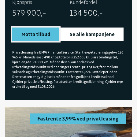
Kjøpspris
Kundefordel
oppbevaring for trådløs lading, BMW kidney
579 900,-
134 500,-
'Iconic Glow', Parking Assistant Plus,
fjernlysassistent, M Sport skinnratt, M Sport
interiør deler, M Sport eksteriør deler,
Motta tilbud
Se alle kampanjene
interiørlister Aluminium Hexacube Pale M, BMW
Individual high-gloss Shadow Line, BMW
Individual innertaktrekk antrasitt, sportsseter
Privatleasing fra BMW Financial Service: Startleie/etableringsgebyr 126
965 kr. Månedsleie 3 490 kr og totalpris 252 605 kr. 3 års bindingstid,
fremseter og 19" felger.
kjørelengde 30 000 km. Månedsleien kan endres ved
utbetalingstidspunkt ved endringer i rente, pris og avgifter mellom
søknads og utbetalingstidspunkt. Fastrente 0,99% i avtaleperioden.
Rentesatsen er gyldig i seks måneder fra godkjent kredittsøknad.
Gjelder privatleie/leasing. Forutsetter kredittgodkjenning. Gjelder nye
ordre til og med 31.08.2026.
Fastrente 3,99% ved privatleasing