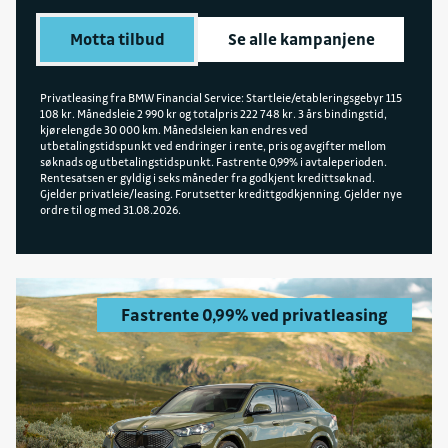
Motta tilbud
Se alle kampanjene
Privatleasing fra BMW Financial Service: Startleie/etableringsgebyr 115
108 kr. Månedsleie 2 990 kr og totalpris 222 748 kr. 3 års bindingstid,
kjørelengde 30 000 km. Månedsleien kan endres ved
utbetalingstidspunkt ved endringer i rente, pris og avgifter mellom
søknads og utbetalingstidspunkt. Fastrente 0,99% i avtaleperioden.
Rentesatsen er gyldig i seks måneder fra godkjent kredittsøknad.
Gjelder privatleie/leasing. Forutsetter kredittgodkjenning. Gjelder nye
ordre til og med 31.08.2026.
Fastrente 0,99% ved privatleasing