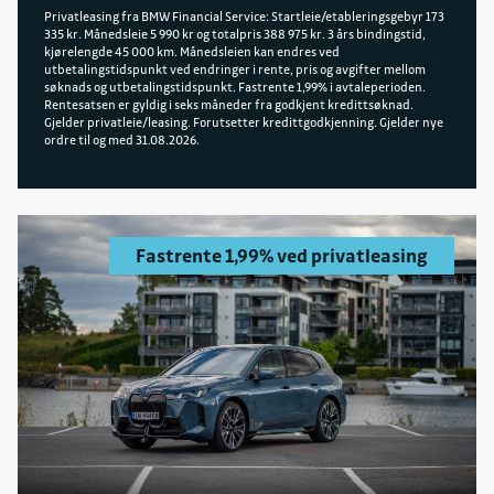
Privatleasing fra BMW Financial Service: Startleie/etableringsgebyr 173
335 kr. Månedsleie 5 990 kr og totalpris 388 975 kr. 3 års bindingstid,
kjørelengde 45 000 km. Månedsleien kan endres ved
utbetalingstidspunkt ved endringer i rente, pris og avgifter mellom
søknads og utbetalingstidspunkt. Fastrente 1,99% i avtaleperioden.
Rentesatsen er gyldig i seks måneder fra godkjent kredittsøknad.
Gjelder privatleie/leasing. Forutsetter kredittgodkjenning. Gjelder nye
ordre til og med 31.08.2026.
Fastrente 1,99% ved privatleasing