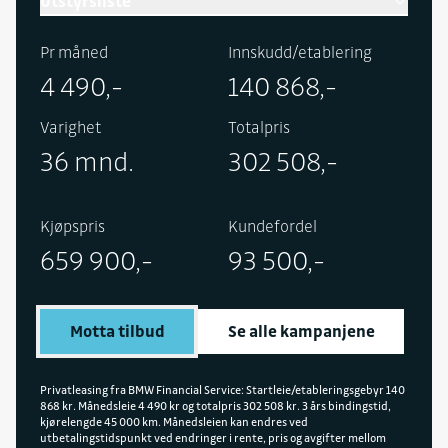
Utstyrsliste
Inneholder følgende utstyr i tillegg til standard:
Pr måned
Innskudd/etablering
Tilhengerfeste, rattvarme, Parking Assistant Plus,
4 490,-
140 868,-
Ambient-lyspakke, og oppbevaring med trådløs
lading, Driving Assistant, BMW Live Cockpit
Varighet
Totalpris
Professional med Head-up display og Aktiv Cruise
36 mnd.
302 508,-
Control, solbeskyttede ruter, Comfort Access og
Metallic-lakk.
Kjøpspris
Kundefordel
659 900,-
93 500,-
Motta tilbud
Se alle kampanjene
Privatleasing fra BMW Financial Service: Startleie/etableringsgebyr 140
868 kr. Månedsleie 4 490 kr og totalpris 302 508 kr. 3 års bindingstid,
kjørelengde 45 000 km. Månedsleien kan endres ved
utbetalingstidspunkt ved endringer i rente, pris og avgifter mellom