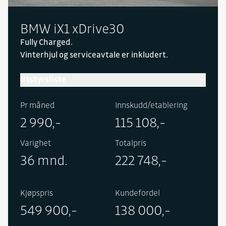
BMW iX1 xDrive30
Fully Charged.
Vinterhjul og serviceavtale er inkludert.
Utstyrsliste
Inneholder følgende utstyr i tillegg til standard:
Pr måned
Innskudd/etablering
Adaptive LED frontlykter m/ fjernlysassistent,
2 990,-
115 108,-
Comfort Access, speilpakke, trådløs lading av
smartphone, rattvarme, tilhengerfeste, takrails,
Varighet
Totalpris
elektrisk setejustering med minne og
36 mnd.
222 748,-
massasjefunksjon for fører, Harman Kardon
høyttalerssystem, Parking Assistant Plus, Live
Cockpit med head up display, metallic lakk, M
Kjøpspris
Kundefordel
Sport eksteriør og interiør, Driving Assistant Plus
549 900,-
138 000,-
og 18" felger.