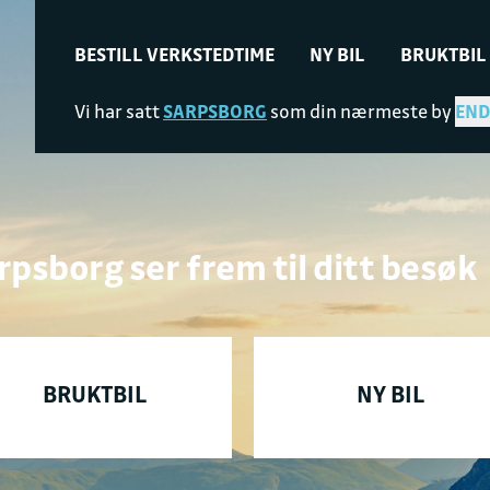
BESTILL VERKSTEDTIME
NY BIL
BRUKTBIL
Vi har satt
SARPSBORG
som din nærmeste by
END
rpsborg ser frem til ditt besøk
BRUKTBIL
NY BIL