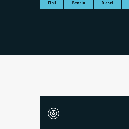
Elbil
Bensin
Diesel