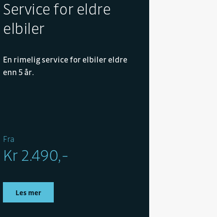
Service for eldre
elbiler
En rimelig service for elbiler eldre
enn 5 år.
Fra
Kr 2.490,-
Les mer