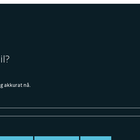
il?
rg akkurat nå.