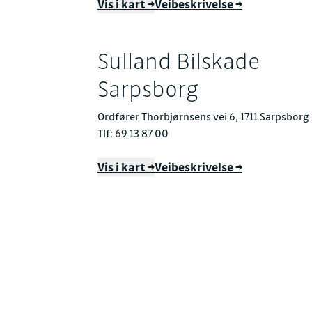
Vis i kart →
Veibeskrivelse →
Sulland Bilskade
Sarpsborg
Ordfører Thorbjørnsens vei 6, 1711 Sarpsborg
Tlf: 69 13 87 00
Vis i kart →
Veibeskrivelse →