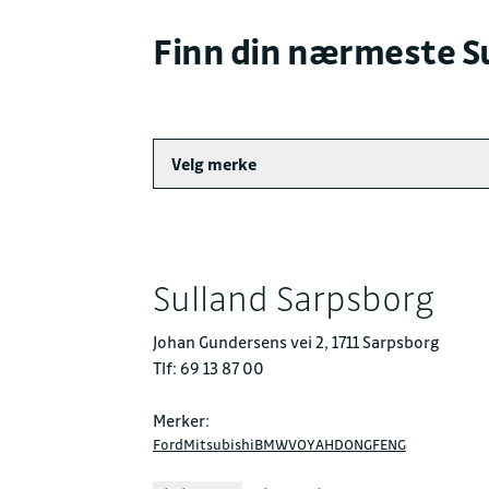
Finn din nærmeste S
Velg merke
Sulland Sarpsborg
Johan Gundersens vei 2, 1711 Sarpsborg
Tlf: 69 13 87 00
Merker:
Ford
Mitsubishi
BMW
VOYAH
DONGFENG