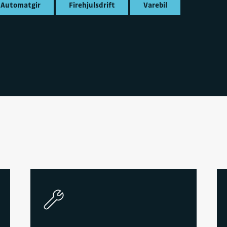
Automatgir
Firehjulsdrift
Varebil