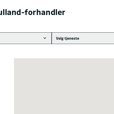
ulland-forhandler
Velg tjeneste