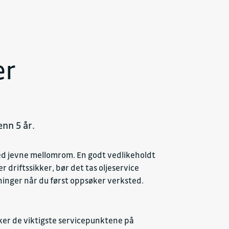
er
enn 5 år.
med jevne mellomrom. En godt vedlikeholdt
r driftssikker, bør det tas oljeservice
ninger når du først oppsøker verksted.
ekker de viktigste servicepunktene på