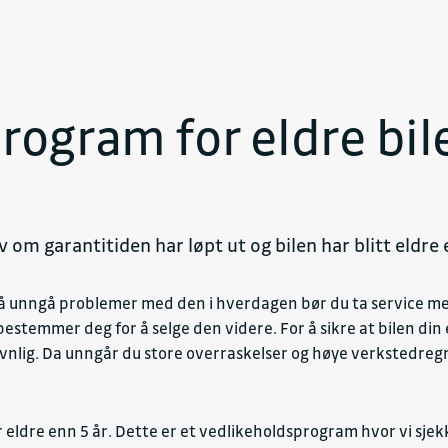
rogram for eldre bil
lv om garantitiden har løpt ut og bilen har blitt eldre 
for å unngå problemer med den i hverdagen bør du ta service 
bestemmer deg for å selge den videre. For å sikre at bilen din e
evnlig. Da unngår du store overraskelser og høye verkstedreg
ler eldre enn 5 år. Dette er et vedlikeholdsprogram hvor vi sj