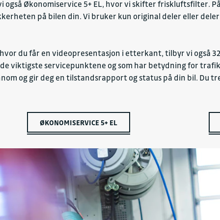
yr vi også Økonomiservice 5+ EL, hvor vi skifter friskluftsfilte
kkerheten på bilen din. Vi bruker kun original deler eller de
 hvor du får en videopresentasjon i etterkant, tilbyr vi også 
 de viktigste servicepunktene og som har betydning for traf
nom og gir deg en tilstandsrapport og status på din bil. Du tr
ØKONOMISERVICE 5+ EL