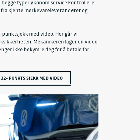
r. På begge typer økonomiservice kontrollerer
ler fra kjente merkevareleverandører og
32-punktsjekk med video. Her går vi
ikksikkerheten. Mekanikeren lager en video
enger ikke bekymre deg for å betale for
32- PUNKTS SJEKK MED VIDEO