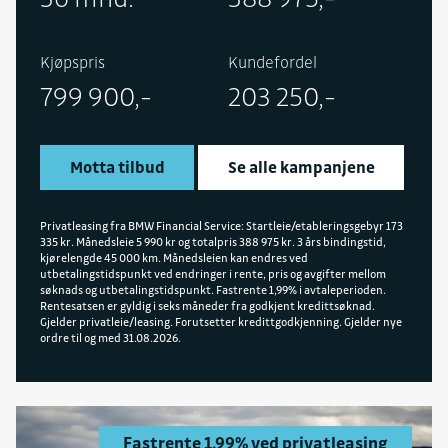
Kjøpspris
Kundefordel
799 900,-
203 250,-
Motta tilbud
Se alle kampanjene
Privatleasing fra BMW Financial Service: Startleie/etableringsgebyr 173
335 kr. Månedsleie 5 990 kr og totalpris 388 975 kr. 3 års bindingstid,
kjørelengde 45 000 km. Månedsleien kan endres ved
utbetalingstidspunkt ved endringer i rente, pris og avgifter mellom
søknads og utbetalingstidspunkt. Fastrente 1,99% i avtaleperioden.
Rentesatsen er gyldig i seks måneder fra godkjent kredittsøknad.
Gjelder privatleie/leasing. Forutsetter kredittgodkjenning. Gjelder nye
ordre til og med 31.08.2026.
Fastrente 1,99% ved privatleasing