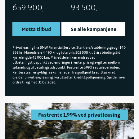
659 900,-
93 500,-
Motta tilbud
Se alle kampanjene
Privatleasing fra BMW Financial Service: Startleie/etableringsgebyr 140
868 kr. Månedsleie 4 490 kr og totalpris 302 508 kr. 3 års bindingstid,
kjørelengde 45 000 km. Månedsleien kan endres ved
utbetalingstidspunkt ved endringer i rente, pris og avgifter mellom
søknads og utbetalingstidspunkt. Fastrente 0,99% i avtaleperioden.
Rentesatsen er gyldig i seks måneder fra godkjent kredittsøknad.
Gjelder privatleie/leasing. Forutsetter kredittgodkjenning. Gjelder nye
ordre til og med 31.08.2026.
Fastrente 1,99% ved privatleasing