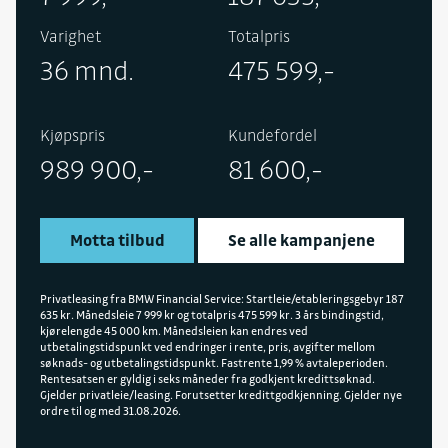
Varighet
Totalpris
36 mnd.
475 599,-
Kjøpspris
Kundefordel
989 900,-
81 600,-
Motta tilbud
Se alle kampanjene
Privatleasing fra BMW Financial Service: Startleie/etableringsgebyr 187
635 kr. Månedsleie 7 999 kr og totalpris 475 599 kr. 3 års bindingstid,
kjørelengde 45 000 km. Månedsleien kan endres ved
utbetalingstidspunkt ved endringer i rente, pris, avgifter mellom
søknads- og utbetalingstidspunkt. Fastrente 1,99 % avtaleperioden.
Rentesatsen er gyldig i seks måneder fra godkjent kredittsøknad.
Gjelder privatleie/leasing. Forutsetter kredittgodkjenning. Gjelder nye
ordre til og med 31.08.2026.