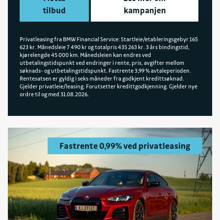
tilbud
kampanjen
Privatleasing fra BMW Financial Service: Startleie/etableringsgebyr 165
623 kr. Månedsleie 7 490 kr og totalpris 435 263 kr. 3 års bindingstid,
kjørelengde 45 000 km. Månedsleien kan endres ved
utbetalingstidspunkt ved endringer i rente, pris, avgifter mellom
søknads- og utbetalingstidspunkt. Fastrente 3,99 % avtaleperioden.
Rentesatsen er gyldig i seks måneder fra godkjent kredittsøknad.
Gjelder privatleie/leasing. Forutsetter kredittgodkjenning. Gjelder nye
ordre til og med 31.08.2026.
Fastrente 0,99% ved privatleasing