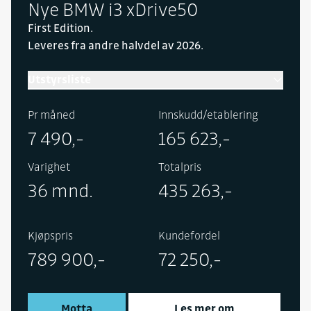
Nye BMW i3 xDrive50
First Edition.
Leveres fra andre halvdel av 2026.
Utstyrsliste
Pr måned
Innskudd/etablering
7 490,-
165 623,-
Varighet
Totalpris
36 mnd.
435 263,-
Kjøpspris
Kundefordel
789 900,-
72 250,-
Motta
Les mer om