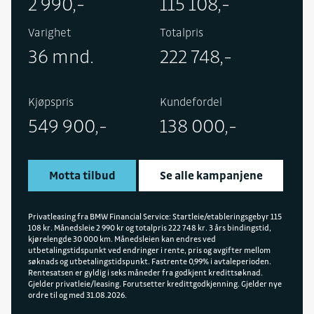
2 990,-
115 108,-
Varighet
Totalpris
36 mnd.
222 748,-
Kjøpspris
Kundefordel
549 900,-
138 000,-
Motta tilbud
Se alle kampanjene
Privatleasing fra BMW Financial Service: Startleie/etableringsgebyr 115
108 kr. Månedsleie 2 990 kr og totalpris 222 748 kr. 3 års bindingstid,
kjørelengde 30 000 km. Månedsleien kan endres ved
utbetalingstidspunkt ved endringer i rente, pris og avgifter mellom
søknads og utbetalingstidspunkt. Fastrente 0,99% i avtaleperioden.
Rentesatsen er gyldig i seks måneder fra godkjent kredittsøknad.
Gjelder privatleie/leasing. Forutsetter kredittgodkjenning. Gjelder nye
ordre til og med 31.08.2026.