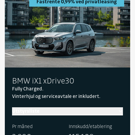
Fastrente 0,99% ved privatleasing
BMW iX1 xDrive30
Fully Charged.
Vinterhjul og serviceavtale er inkludert.
Utstyrsliste
Pr måned
Innskudd/etablering