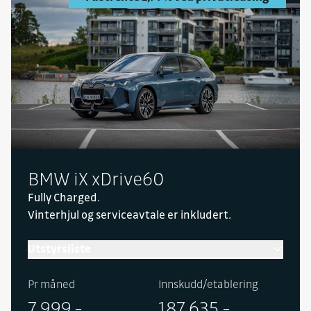
BMW iX xDrive60
Fully Charged.
Vinterhjul og serviceavtale er inkludert.
Utstyrsliste
Pr måned
Innskudd/etablering
7 999,-
187 635,-