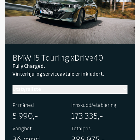
BMW i5 Touring xDrive40
Fully Charged.
Vinterhjul og serviceavtale er inkludert.
Utstyrsliste
Pr måned
Innskudd/etablering
5 990,-
173 335,-
Varighet
Totalpris
36 mnd.
388 975,-