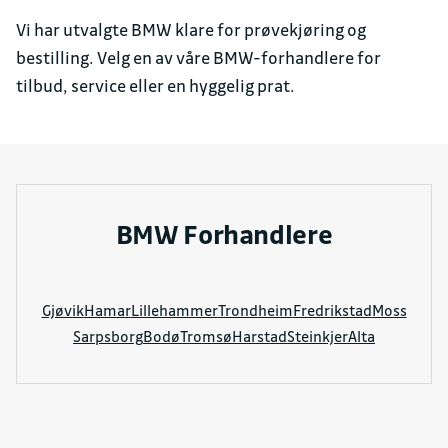
Vi har utvalgte BMW klare for prøvekjøring og
bestilling. Velg en av våre BMW-forhandlere for
tilbud, service eller en hyggelig prat.
BMW Forhandlere
Gjøvik
Hamar
Lillehammer
Trondheim
Fredrikstad
Moss
Sarpsborg
Bodø
Tromsø
Harstad
Steinkjer
Alta