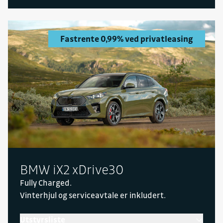
Fastrente 0,99% ved privatleasing
BMW iX2 xDrive30
Fully Charged.
Vinterhjul og serviceavtale er inkludert.
Utstyrsliste