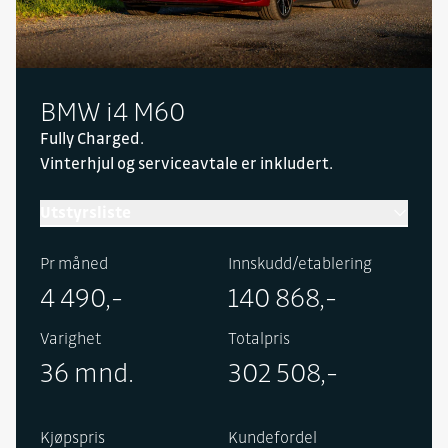
BMW i4 M60
Fully Charged.
Vinterhjul og serviceavtale er inkludert.
Utstyrsliste
Pr måned
Innskudd/etablering
4 490,-
140 868,-
Varighet
Totalpris
36 mnd.
302 508,-
Kjøpspris
Kundefordel