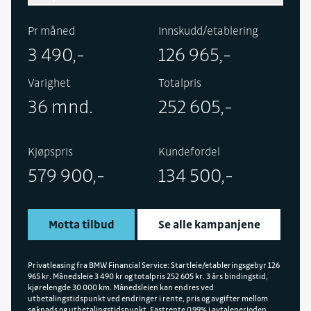
Pr måned
Innskudd/etablering
3 490,-
126 965,-
Varighet
Totalpris
36 mnd.
252 605,-
Kjøpspris
Kundefordel
579 900,-
134 500,-
Motta tilbud
Se alle kampanjene
Privatleasing fra BMW Financial Service: Startleie/etableringsgebyr 126
965 kr. Månedsleie 3 490 kr og totalpris 252 605 kr. 3 års bindingstid,
kjørelengde 30 000 km. Månedsleien kan endres ved
utbetalingstidspunkt ved endringer i rente, pris og avgifter mellom
søknads og utbetalingstidspunkt. Fastrente 0,99% i avtaleperioden.