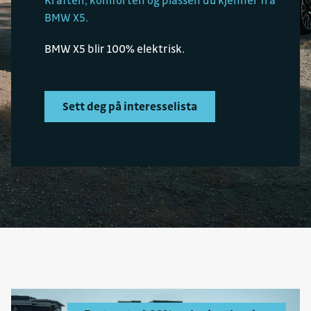
Kraften, komforten og plassen du kjenner fra
BMW X5.
BMW X5 blir 100% elektrisk.
Sett deg på interesselista