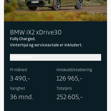
BMW iX2 xDrive30
Fully Charged.
Vinterhjul og serviceavtale er inkludert.
Utstyrsliste
Inneholder følgende utstyr i tillegg til standard:
Pr måned
Innskudd/etablering
Rattvarme, utfellbart tilhengerfeste, Active Seat
3 490,-
126 965,-
for fører og passasjer, elektrisk setejustering i
fremseter, Harman Kardon høyttalersystem,
Varighet
Totalpris
Comfort Access, BMW Head-Up Display, eksteriør
36 mnd.
252 605,-
speilpakke, BMW Live Cockpit Professional,
avblendbart sladrespeil, akustisk isolerte ruter,
adaptive LED frontlykter, Icon Lights, speilpakke,