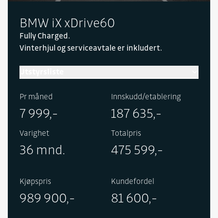
BMW iX xDrive60
Fully Charged.
Vinterhjul og serviceavtale er inkludert.
Utstyrsliste
Inneholder følgende utstyr:
Pr måned
Innskudd/etablering
M Sport pakke, klimakomfort frontrute,
7 999,-
187 635,-
seteventilasjon i fremseter, multifunksjonsseter i
fremseter, Heat Comfort Package, tilhengerfeste
Varighet
Totalpris
utfellbart, BMW Nyregrill «Iconic Glow»,
36 mnd.
475 599,-
solbeskyttende ruter, 4-soners klimaautomatikk,
panoramatak Sky Lounge og metallic lakk.
Kjøpspris
Kundefordel
989 900,-
81 600,-