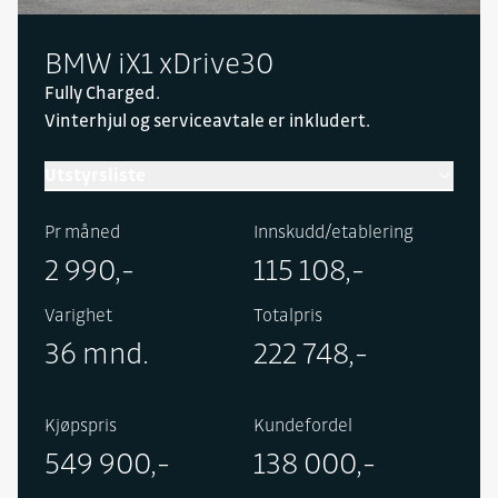
BMW iX1 xDrive30
Fully Charged.
Vinterhjul og serviceavtale er inkludert.
Utstyrsliste
Inneholder følgende utstyr i tillegg til standard:
Pr måned
Innskudd/etablering
Adaptive LED frontlykter m/ fjernlysassistent,
2 990,-
115 108,-
Comfort Access, speilpakke, trådløs lading av
smartphone, rattvarme, tilhengerfeste, takrails,
Varighet
Totalpris
elektrisk setejustering med minne og
36 mnd.
222 748,-
massasjefunksjon for fører, Harman Kardon
høyttalerssystem, Parking Assistant Plus, Live
Cockpit med head up display, metallic lakk, M
Kjøpspris
Kundefordel
Sport eksteriør og interiør, Driving Assistant Plus
549 900,-
138 000,-
og 18" felger.