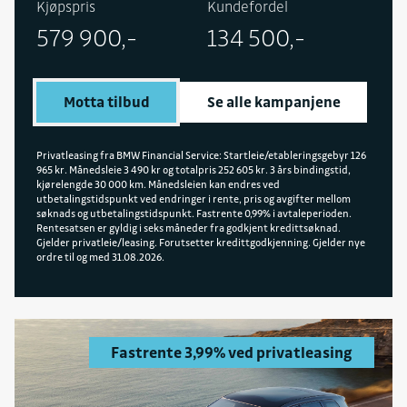
Kjøpspris
Kundefordel
oppbevaring for trådløs lading, BMW kidney
579 900,-
134 500,-
'Iconic Glow', Parking Assistant Plus,
fjernlysassistent, M Sport skinnratt, M Sport
interiør deler, M Sport eksteriør deler,
Motta tilbud
Se alle kampanjene
interiørlister Aluminium Hexacube Pale M, BMW
Individual high-gloss Shadow Line, BMW
Individual innertaktrekk antrasitt, sportsseter
Privatleasing fra BMW Financial Service: Startleie/etableringsgebyr 126
965 kr. Månedsleie 3 490 kr og totalpris 252 605 kr. 3 års bindingstid,
fremseter og 19" felger.
kjørelengde 30 000 km. Månedsleien kan endres ved
utbetalingstidspunkt ved endringer i rente, pris og avgifter mellom
søknads og utbetalingstidspunkt. Fastrente 0,99% i avtaleperioden.
Rentesatsen er gyldig i seks måneder fra godkjent kredittsøknad.
Gjelder privatleie/leasing. Forutsetter kredittgodkjenning. Gjelder nye
ordre til og med 31.08.2026.
Fastrente 3,99% ved privatleasing