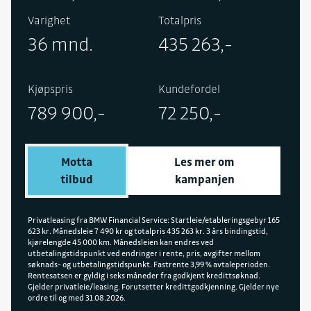
panoramasoltak, hengerfeste, Parking Assistant
Varighet
Totalpris
Professional, BMW Iconic Glow med adaptive LED,
36 mnd.
435 263,-
multifunksjonsseter foran, BMW Digital Premium,
BMW Panoramic Vision, Driving Assistant Plus,
Comfort Access, trådløs lading, setevarme foran
Kjøpspris
Kundefordel
og bak, rattvarme og automatisk bakluke.
789 900,-
72 250,-
Motta
Les mer om
tilbud
kampanjen
Privatleasing fra BMW Financial Service: Startleie/etableringsgebyr 165
623 kr. Månedsleie 7 490 kr og totalpris 435 263 kr. 3 års bindingstid,
kjørelengde 45 000 km. Månedsleien kan endres ved
utbetalingstidspunkt ved endringer i rente, pris, avgifter mellom
søknads- og utbetalingstidspunkt. Fastrente 3,99 % avtaleperioden.
Rentesatsen er gyldig i seks måneder fra godkjent kredittsøknad.
Gjelder privatleie/leasing. Forutsetter kredittgodkjenning. Gjelder nye
ordre til og med 31.08.2026.