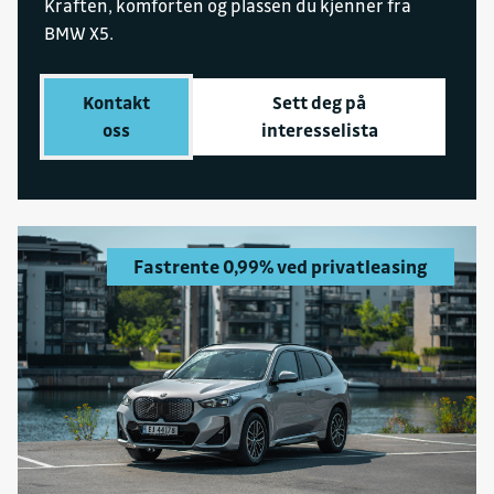
Kraften, komforten og plassen du kjenner fra
Sulland Auto AS avd. Hamar
BMW X5.
Organisasjonsnummer
929 451 333
Kontakt
Sett deg på
Fakturaepost
oss
interesselista
faktura.bmw@sulland.no
Fastrente 0,99% ved privatleasing