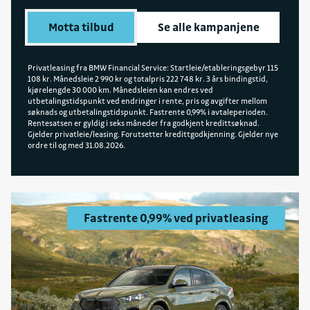
Motta tilbud
Se alle kampanjene
Privatleasing fra BMW Financial Service: Startleie/etableringsgebyr 115
108 kr. Månedsleie 2 990 kr og totalpris 222 748 kr. 3 års bindingstid,
kjørelengde 30 000 km. Månedsleien kan endres ved
utbetalingstidspunkt ved endringer i rente, pris og avgifter mellom
søknads og utbetalingstidspunkt. Fastrente 0,99% i avtaleperioden.
Rentesatsen er gyldig i seks måneder fra godkjent kredittsøknad.
Gjelder privatleie/leasing. Forutsetter kredittgodkjenning. Gjelder nye
ordre til og med 31.08.2026.
Fastrente 0,99% ved privatleasing