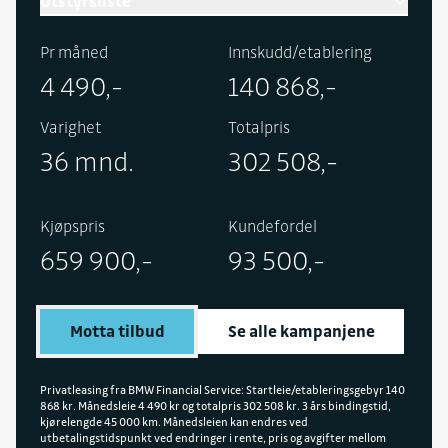
Utstyrsliste
Inneholder følgende utstyr i tillegg til standard:
Pr måned
Innskudd/etablering
Tilhengerfeste, rattvarme, Parking Assistant Plus,
4 490,-
140 868,-
Ambient-lyspakke, og oppbevaring med trådløs
lading, Driving Assistant, BMW Live Cockpit
Varighet
Totalpris
Professional med Head-up display og Aktiv Cruise
36 mnd.
302 508,-
Control, solbeskyttede ruter, Comfort Access og
Metallic-lakk.
Kjøpspris
Kundefordel
659 900,-
93 500,-
Motta tilbud
Se alle kampanjene
Privatleasing fra BMW Financial Service: Startleie/etableringsgebyr 140
868 kr. Månedsleie 4 490 kr og totalpris 302 508 kr. 3 års bindingstid,
kjørelengde 45 000 km. Månedsleien kan endres ved
utbetalingstidspunkt ved endringer i rente, pris og avgifter mellom