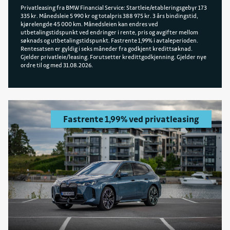
Privatleasing fra BMW Financial Service: Startleie/etableringsgebyr 173
335 kr. Månedsleie 5 990 kr og totalpris 388 975 kr. 3 års bindingstid,
kjørelengde 45 000 km. Månedsleien kan endres ved
utbetalingstidspunkt ved endringer i rente, pris og avgifter mellom
søknads og utbetalingstidspunkt. Fastrente 1,99% i avtaleperioden.
Rentesatsen er gyldig i seks måneder fra godkjent kredittsøknad.
Gjelder privatleie/leasing. Forutsetter kredittgodkjenning. Gjelder nye
ordre til og med 31.08.2026.
Fastrente 1,99% ved privatleasing