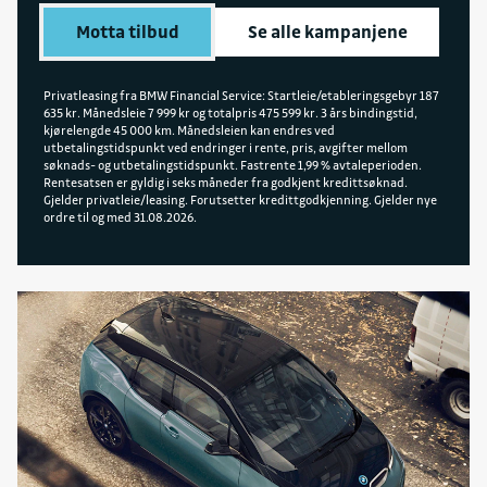
Motta tilbud
Se alle kampanjene
Privatleasing fra BMW Financial Service: Startleie/etableringsgebyr 187
635 kr. Månedsleie 7 999 kr og totalpris 475 599 kr. 3 års bindingstid,
kjørelengde 45 000 km. Månedsleien kan endres ved
utbetalingstidspunkt ved endringer i rente, pris, avgifter mellom
søknads- og utbetalingstidspunkt. Fastrente 1,99 % avtaleperioden.
Rentesatsen er gyldig i seks måneder fra godkjent kredittsøknad.
Gjelder privatleie/leasing. Forutsetter kredittgodkjenning. Gjelder nye
ordre til og med 31.08.2026.