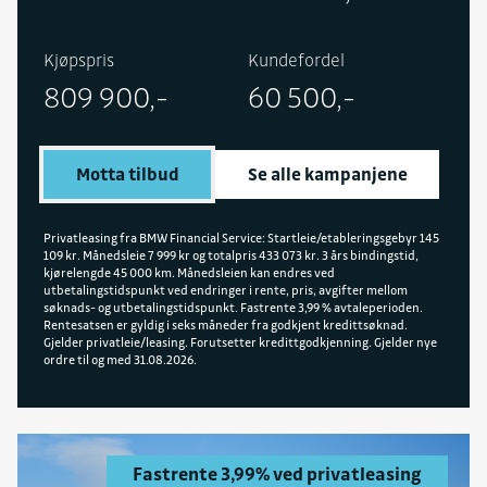
Kjøpspris
Kundefordel
809 900,-
60 500,-
Motta tilbud
Se alle kampanjene
Privatleasing fra BMW Financial Service: Startleie/etableringsgebyr 145
109 kr. Månedsleie 7 999 kr og totalpris 433 073 kr. 3 års bindingstid,
kjørelengde 45 000 km. Månedsleien kan endres ved
utbetalingstidspunkt ved endringer i rente, pris, avgifter mellom
søknads- og utbetalingstidspunkt. Fastrente 3,99 % avtaleperioden.
Rentesatsen er gyldig i seks måneder fra godkjent kredittsøknad.
Gjelder privatleie/leasing. Forutsetter kredittgodkjenning. Gjelder nye
ordre til og med 31.08.2026.
Fastrente 3,99% ved privatleasing