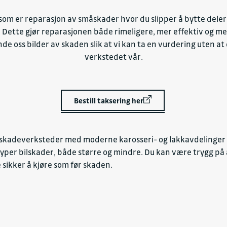
r som er reparasjon av småskader hvor du slipper å bytte dele
. Dette gjør reparasjonen både rimeligere, mer effektiv og mer
nde oss bilder av skaden slik at vi kan ta en vurdering uten a
verkstedet vår.
Bestill taksering her
bilskadeverksteder med moderne karosseri- og lakkavdelinger s
typer bilskader, både større og mindre. Du kan være trygg på at
e sikker å kjøre som før skaden.