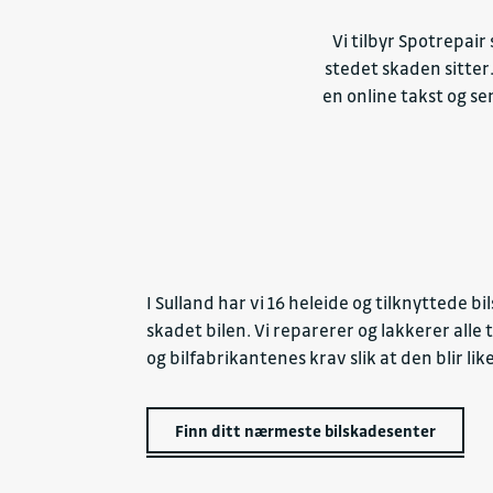
Vi tilbyr Spotrepai
stedet skaden sitter
en online takst og se
I Sulland har vi 16 heleide og tilknyttede 
skadet bilen. Vi reparerer og lakkerer alle 
og bilfabrikantenes krav slik at den blir lik
Finn ditt nærmeste bilskadesenter