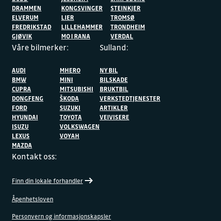
DRAMMEN
KONGSVINGER
STEINKJER
ELVERUM
LIER
TROMSØ
FREDRIKSTAD
LILLEHAMMER
TRONDHEIM
GJØVIK
MO I RANA
VERDAL
Våre bilmerker:
Sulland:
AUDI
MHERO
NY BIL
BMW
MINI
BILSKADE
CUPRA
MITSUBISHI
BRUKTBIL
DONGFENG
ŠKODA
VERKSTEDTJENESTER
FORD
SUZUKI
ARTIKLER
HYUNDAI
TOYOTA
VEIVISERE
ISUZU
VOLKSWAGEN
LEXUS
VOYAH
MAZDA
Kontakt oss:
Finn din lokale forhandler
Åpenhetsloven
Personvern og informasjonskapsler