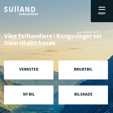
MENY
KONGSVINGER
Våre forhandlere i Kongsvinger ser
frem til ditt besøk
VERKSTED
BRUKTBIL
NY BIL
BILSKADE