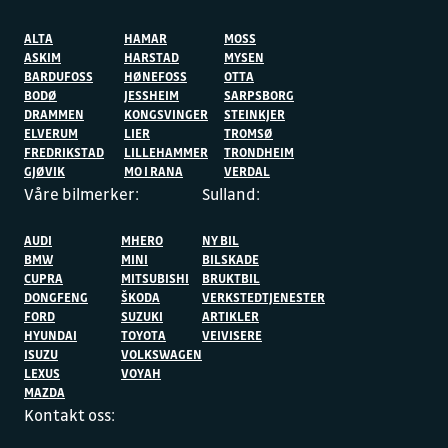
Sullands bilforhandlere kan hjelpe deg med blant
annet:
ALTA
HAMAR
MOSS
ASKIM
HARSTAD
MYSEN
BARDUFOSS
HØNEFOSS
OTTA
Service og oljeskift
BODØ
JESSHEIM
SARPSBORG
DRAMMEN
Reparasjoner av bilskader
KONGSVINGER
STEINKJER
ELVERUM
LIER
TROMSØ
Steinsprutskader
og
skifte av bilglass
FREDRIKSTAD
LILLEHAMMER
TRONDHEIM
GJØVIK
MO I RANA
VERDAL
Sjekk og
reparasjon av bremser
Våre bilmerker:
Sulland:
Lakk og karosseri
Service på eldre biler
(+5 år)
AUDI
MHERO
NY BIL
BMW
MINI
BILSKADE
CUPRA
MITSUBISHI
BRUKTBIL
Taksering av bilskader
DONGFENG
ŠKODA
VERKSTEDTJENESTER
FORD
SUZUKI
ARTIKLER
HYUNDAI
TOYOTA
VEIVISERE
Kunder hos Sulland har gratis
bilskadeavtale
. Den
ISUZU
VOLKSWAGEN
inkluderer blant annet kostnadsfri frakt til
LEXUS
VOYAH
Sulland
MAZDA
Bilskade Kongsvinger
eller
ditt nærmeste
Kontakt oss:
bilskadesenter
. Du får også to års garanti på