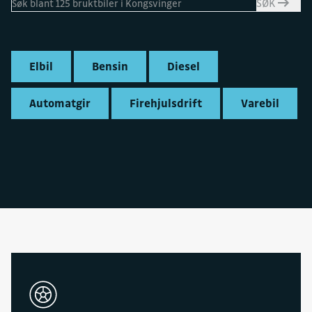
SØK
Elbil
Bensin
Diesel
Automatgir
Firehjulsdrift
Varebil