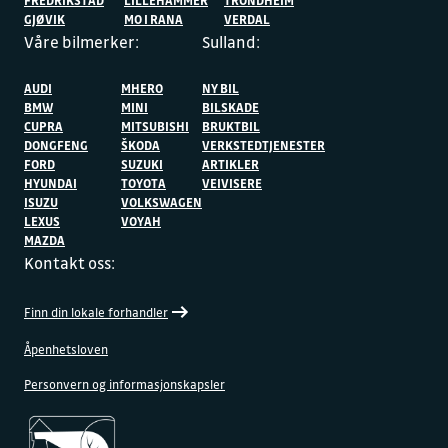
FREDRIKSTAD
LILLEHAMMER
TRONDHEIM
GJØVIK
MO I RANA
VERDAL
Våre bilmerker:
Sulland:
AUDI
MHERO
NY BIL
BMW
MINI
BILSKADE
CUPRA
MITSUBISHI
BRUKTBIL
DONGFENG
ŠKODA
VERKSTEDTJENESTER
FORD
SUZUKI
ARTIKLER
HYUNDAI
TOYOTA
VEIVISERE
ISUZU
VOLKSWAGEN
LEXUS
VOYAH
MAZDA
Kontakt oss:
Finn din lokale forhandler
Åpenhetsloven
Personvern og informasjonskapsler