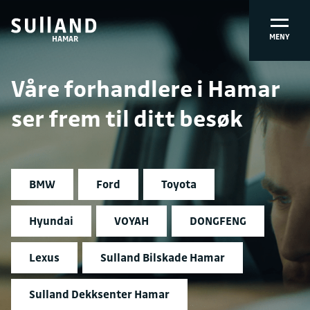
MENY
HAMAR
Våre forhandlere i Hamar
ser frem til ditt besøk
BMW
Ford
Toyota
Hyundai
VOYAH
DONGFENG
Lexus
Sulland Bilskade Hamar
Sulland Dekksenter Hamar