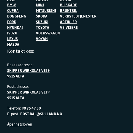
BMW
MINI
BILSKADE
CUPRA
MITSUBISHI
BRUKTBIL
DONGFENG
ŠKODA
VERKSTEDTJENESTER
FORD
SUZUKI
ARTIKLER
HYUNDAI
TOYOTA
VEIVISERE
ISUZU
VOLKSWAGEN
LEXUS
VOYAH
MAZDA
Kontakt oss:
Besøksadresse:
SKIPPER WIRKOLAS VEI 9
9515 ALTA
Postadresse:
SKIPPER WIRKOLAS VEI 9
9515 ALTA
Telefon:
90 75 47 50
E-post:
POST.BAL@SULLAND.NO
Åpenhetsloven