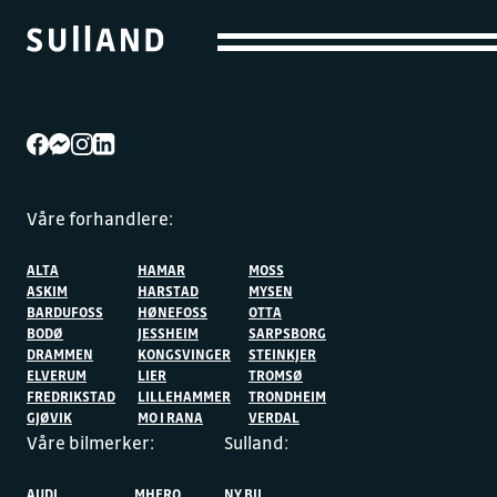
Våre forhandlere:
ALTA
HAMAR
MOSS
ASKIM
HARSTAD
MYSEN
BARDUFOSS
HØNEFOSS
OTTA
BODØ
JESSHEIM
SARPSBORG
DRAMMEN
KONGSVINGER
STEINKJER
ELVERUM
LIER
TROMSØ
FREDRIKSTAD
LILLEHAMMER
TRONDHEIM
GJØVIK
MO I RANA
VERDAL
Våre bilmerker:
Sulland:
AUDI
MHERO
NY BIL