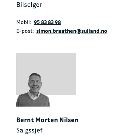
Bilselger
Mobil:
95 83 83 98
E-post:
simon.braathen@sulland.no
Bernt Morten Nilsen
Salgssjef