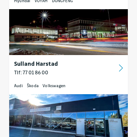
Hyundai
VOYAH
DONGFENG
Sulland Harstad
Tlf: 77 01 86 00
Audi
Škoda
Volkswagen