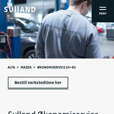
MENY
ALTA
ALTA
>
MAZDA
>
ØKONOMISERVICE 10+ EU
Bestill verkstedtime her