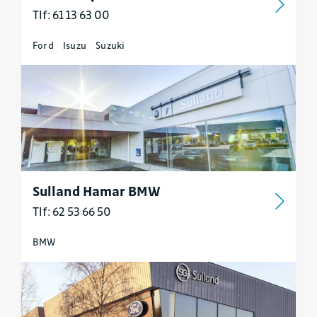
Tlf: 61 13 63 00
Ford
Isuzu
Suzuki
Sulland Hamar BMW
Tlf: 62 53 66 50
BMW