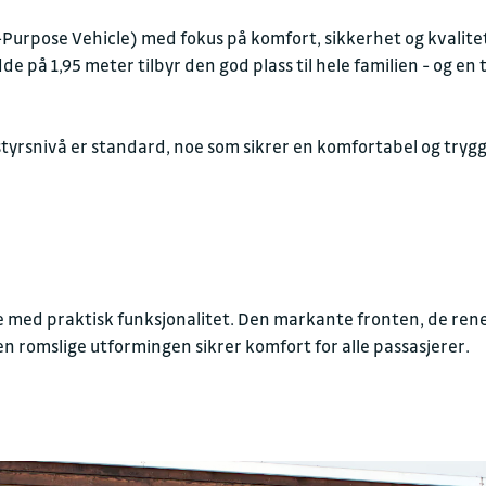
urpose Vehicle) med fokus på komfort, sikkerhet og kvalite
e på 1,95 meter tilbyr den god plass til hele familien - og en
tstyrsnivå er standard, noe som sikrer en komfortabel og tryg
ed praktisk funksjonalitet. Den markante fronten, de rene 
en romslige utformingen sikrer komfort for alle passasjerer.