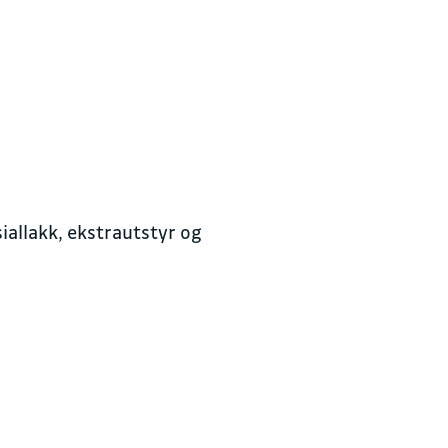
yggelig prat
JON
Alta
siallakk, ekstrautstyr og
d.no