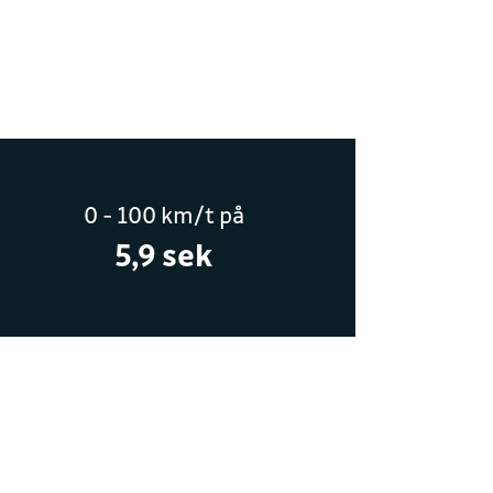
and.no
0 - 100 km/t på
5,9 sek
akken