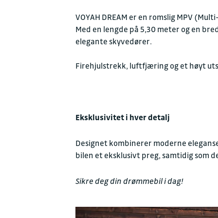
VOYAH DREAM er en romslig MPV (Multi-P
Med en lengde på 5,30 meter og en bredd
elegante skyvedører.
Firehjulstrekk, luftfjæring og et høyt u
Eksklusivitet i hver detalj
Designet kombinerer moderne eleganse m
bilen et eksklusivt preg, samtidig som d
Sikre deg din drømmebil i dag!