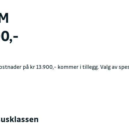
Kontakt oss for en h
AM
0,-
FAKTURAINFORMAS
Juridisk navn
Sulland Auto AS avd. 
Organisasjonsnummer
kostnader på kr 13.900,- kommer i tillegg. Valg av spe
929451333
Fakturaepost
faktura.bmw@sullan
susklassen