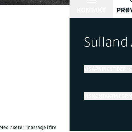
KONTAKT
PRØ
Sulland 
M
VIS ÅPNINGSTIDER
Bilsalg
VIS KONTAKTINFOR
←
Stengt
Telefon
+ Vis flere åpningstider
90 75 47 50
ed 7 seter, massasje i fire