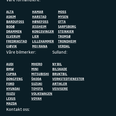
ALTA
HAMAR
MOSS
ASKIM
HARSTAD
MYSEN
BARDUFOSS
HØNEFOSS
OTTA
BODØ
JESSHEIM
SARPSBORG
DRAMMEN
KONGSVINGER
STEINKJER
ELVERUM
LIER
TROMSØ
FREDRIKSTAD
LILLEHAMMER
TRONDHEIM
GJØVIK
MO I RANA
VERDAL
Våre bilmerker:
Sulland:
AUDI
MHERO
NY BIL
BMW
MINI
BILSKADE
CUPRA
MITSUBISHI
BRUKTBIL
DONGFENG
ŠKODA
VERKSTEDTJENESTER
FORD
SUZUKI
ARTIKLER
HYUNDAI
TOYOTA
VEIVISERE
ISUZU
VOLKSWAGEN
LEXUS
VOYAH
MAZDA
Kontakt oss: