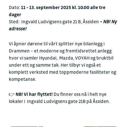
Dato:
11 - 13. september 2025 kl. 10.00 alle tre
dager
Sted:
Ingvald Ludvigsens gate 21 B, Åssiden
–
NB! Ny
adresse!
Vi åpner dørene til vårt splitter nye bilanlegg i
Drammen – et moderne og fremtidsrettet anlegg
hvor vi samler
Hyundai,
Mazda, VOYAH
og bruktbil
under ett og samme tak. Her tilbyr vi også
et
komplett verksted med toppmoderne fasiliteter og
kompetanse.
👉
NB! Vi har flyttet!
Du finner oss nå i helt nye
lokaler i
Ingvald Ludvigsens gate 21B på Åssiden
.