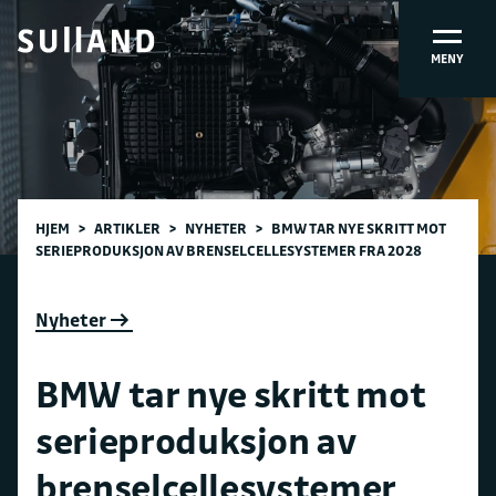
MENY
HJEM
>
ARTIKLER
>
NYHETER
>
BMW TAR NYE SKRITT MOT
SERIEPRODUKSJON AV BRENSELCELLESYSTEMER FRA 2028
Nyheter
BMW tar nye skritt mot
serieproduksjon av
brenselcellesystemer