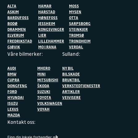
ALTA
HAMAR
MOSS
ASKIM
HARSTAD
MYSEN
BARDUFOSS
HØNEFOSS
OTTA
BODØ
JESSHEIM
SARPSBORG
DRAMMEN
KONGSVINGER
STEINKJER
ELVERUM
LIER
TROMSØ
FREDRIKSTAD
LILLEHAMMER
TRONDHEIM
GJØVIK
MO I RANA
VERDAL
Våre bilmerker:
Sulland:
AUDI
MHERO
NY BIL
BMW
MINI
BILSKADE
CUPRA
MITSUBISHI
BRUKTBIL
DONGFENG
ŠKODA
VERKSTEDTJENESTER
FORD
SUZUKI
ARTIKLER
HYUNDAI
TOYOTA
VEIVISERE
ISUZU
VOLKSWAGEN
LEXUS
VOYAH
MAZDA
Kontakt oss:
Finn din lokale forhandler