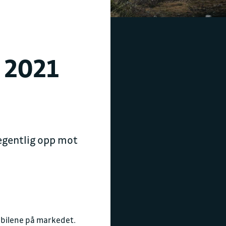
 2021
 egentlig opp mot
lbilene på markedet.