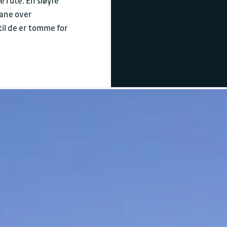
e rute: En sløyfe
dane over
til de er tomme for