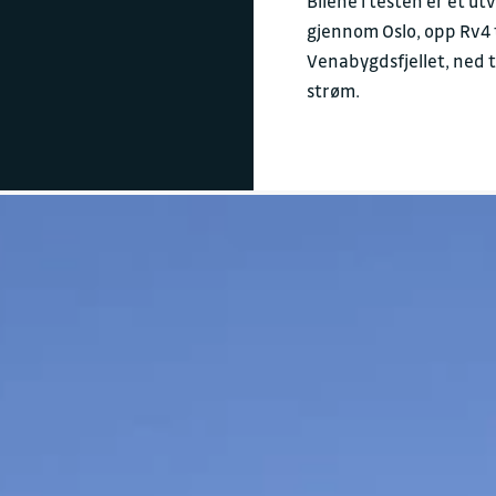
Bilene i testen er et ut
gjennom Oslo, opp Rv4 t
Venabygdsfjellet, ned t
strøm.