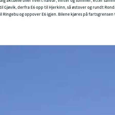
valg aktuelle biler hvert halvår, vinter og sommer, etter samm
il Gjøvik, derfra E6 opp til Hjerkinn, så østover og rundt Ron
il Ringebu og oppover E6 igjen. Bilene kjøres på fartsgrensen 