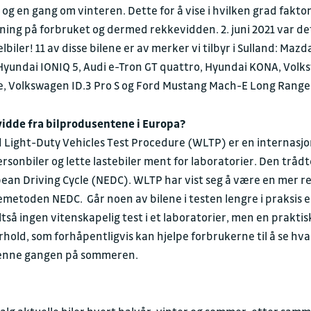
g en gang om vinteren. Dette for å vise i hvilken grad fakto
rkning på forbruket og dermed rekkevidden. 2. juni 2021 var de
biler! 11 av disse bilene er av merker vi tilbyr i Sulland:
Mazda
Hyundai IONIQ 5
,
Audi e-Tron GT quattro
,
Hyundai KONA
,
Volks
e
,
Volkswagen ID.3 Pro S
og
Ford Mustang Mach-E Long Rang
idde fra bilprodusentene i Europa?
ight-Duty Vehicles Test Procedure (WLTP) er en internasjon
sonbiler og lette lastebiler ment for laboratorier. Den trådte 
ean Driving Cycle (NEDC). WLTP har vist seg å være en mer r
etoden NEDC. Går noen av bilene i testen lengre i praksis e
tså ingen vitenskapelig test i et laboratorier, men en praktis
hold, som forhåpentligvis kan hjelpe forbrukerne til å se hv
 denne gangen på sommeren.