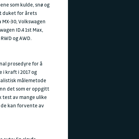
rene som kulde, snø og
t duket for årets
 MX-30
,
Volkswagen
wagen ID.4 1st Max
,
e RWD og AWD
.
al prosedyre for å
i kraft i 2017 og
ealistisk målemetode
nn det som er oppgitt
k test av mange ulike
a de kan forvente av