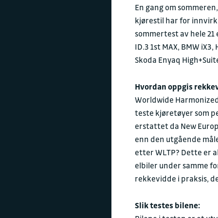
En gang om sommeren, o
kjørestil har for innvi
sommertest av hele 21 el
ID.3 1st MAX
,
BMW iX3
,
Skoda Enyaq High+Suit
Hvordan oppgis rekkev
Worldwide Harmonized L
teste kjøretøyer som per
erstattet da New Europ
enn den utgående målem
etter WLTP? Dette er al
elbiler under samme for
rekkevidde i praksis,
Slik testes bilene: