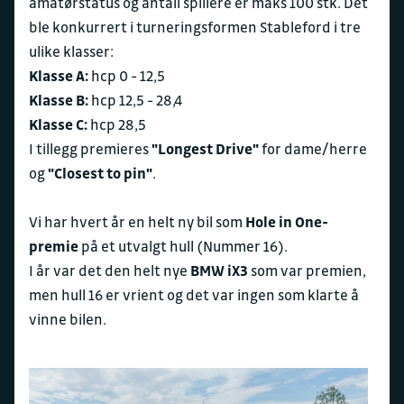
amatørstatus og antall spillere er maks 100 stk. Det
ble konkurrert i turneringsformen Stableford i tre
ulike klasser:
Klasse A:
hcp 0 - 12,5
Klasse B:
hcp 12,5 - 28,4
Klasse C:
hcp 28,5
I tillegg premieres
"Longest Drive"
for dame/herre
og
"Closest to pin"
.
Vi har hvert år en helt ny bil som
Hole in One-
premie
på et utvalgt hull (Nummer 16).
I år var det den helt nye
BMW iX3
som var premien,
men hull 16 er vrient og det var ingen som klarte å
vinne bilen.