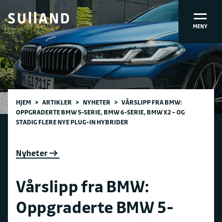
MENY
HJEM
>
ARTIKLER
>
NYHETER
>
VÅRSLIPP FRA BMW:
OPPGRADERTE BMW 5-SERIE, BMW 6-SERIE, BMW X2 – OG
STADIG FLERE NYE PLUG-IN HYBRIDER
Nyheter
Vårslipp fra BMW:
Oppgraderte BMW 5-