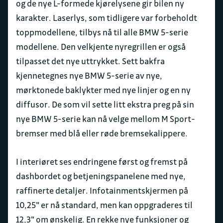
og de nye L-formede kjørelysene gir bilen ny
karakter. Laserlys, som tidligere var forbeholdt
toppmodellene, tilbys nå til alle BMW 5-serie
modellene. Den velkjente nyregrillen er også
tilpasset det nye uttrykket. Sett bakfra
kjennetegnes nye BMW 5-serie av nye,
mørktonede baklykter med nye linjer og en ny
diffusor. De som vil sette litt ekstra preg på sin
nye BMW 5-serie kan nå velge mellom M Sport-
bremser med blå eller røde bremsekalippere.
I interiøret ses endringene først og fremst på
dashbordet og betjeningspanelene med nye,
raffinerte detaljer. Infotainmentskjermen på
10,25" er nå standard, men kan oppgraderes til
12,3" om ønskelig. En rekke nye funksjoner og