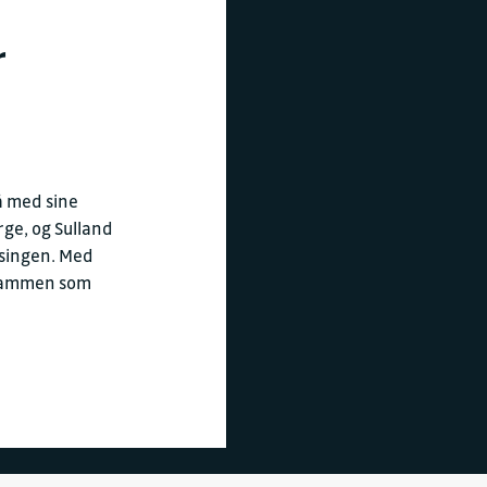
r
å med sine
rge, og Sulland
atsingen. Med
rammen som