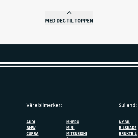
MED DEG TIL TOPPEN
Våre bilmerker:
Sulland:
AUDI
MHERO
NY BIL
BMW
MINI
BILSKADE
CUPRA
MITSUBISHI
BRUKTBIL