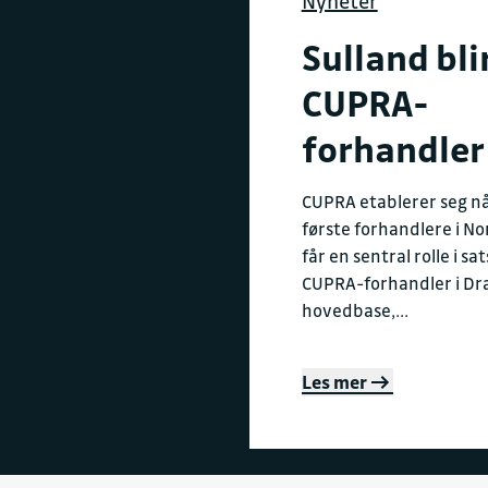
Nyheter
Sulland bli
CUPRA-
forhandler
CUPRA etablerer seg n
første forhandlere i No
får en sentral rolle i s
CUPRA-forhandler i D
hovedbase,...
Les mer