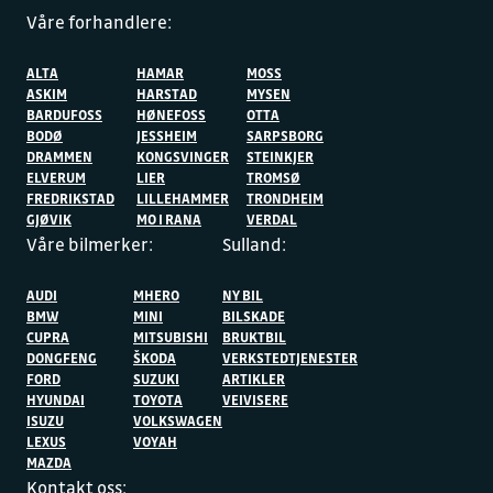
Våre forhandlere:
ALTA
HAMAR
MOSS
ASKIM
HARSTAD
MYSEN
BARDUFOSS
HØNEFOSS
OTTA
BODØ
JESSHEIM
SARPSBORG
DRAMMEN
KONGSVINGER
STEINKJER
ELVERUM
LIER
TROMSØ
FREDRIKSTAD
LILLEHAMMER
TRONDHEIM
GJØVIK
MO I RANA
VERDAL
Våre bilmerker:
Sulland:
AUDI
MHERO
NY BIL
BMW
MINI
BILSKADE
CUPRA
MITSUBISHI
BRUKTBIL
DONGFENG
ŠKODA
VERKSTEDTJENESTER
FORD
SUZUKI
ARTIKLER
HYUNDAI
TOYOTA
VEIVISERE
ISUZU
VOLKSWAGEN
LEXUS
VOYAH
MAZDA
Kontakt oss: