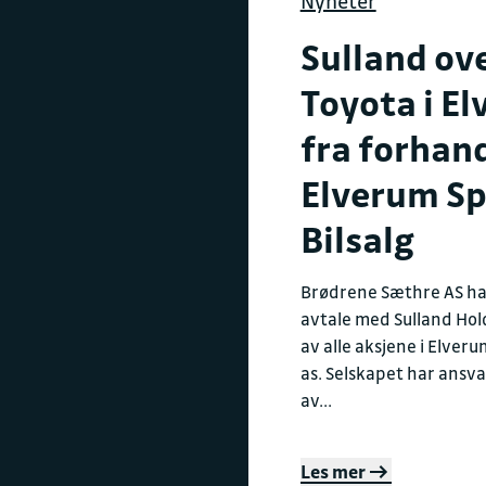
Nyheter
Sulland ov
Toyota i E
fra forhan
Elverum Sp
Bilsalg
Brødrene Sæthre AS ha
avtale med Sulland Hol
av alle aksjene i Elveru
as. Selskapet har ansva
av...
Les mer