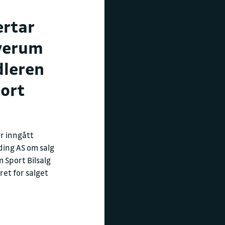
ertar
lverum
dleren
ort
r inngått
ding AS om salg
m Sport Bilsalg
ret for salget