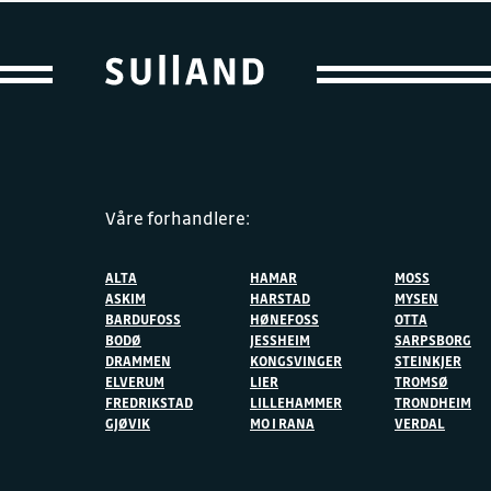
Våre forhandlere:
ALTA
HAMAR
MOSS
ASKIM
HARSTAD
MYSEN
BARDUFOSS
HØNEFOSS
OTTA
BODØ
JESSHEIM
SARPSBORG
DRAMMEN
KONGSVINGER
STEINKJER
ELVERUM
LIER
TROMSØ
FREDRIKSTAD
LILLEHAMMER
TRONDHEIM
GJØVIK
MO I RANA
VERDAL