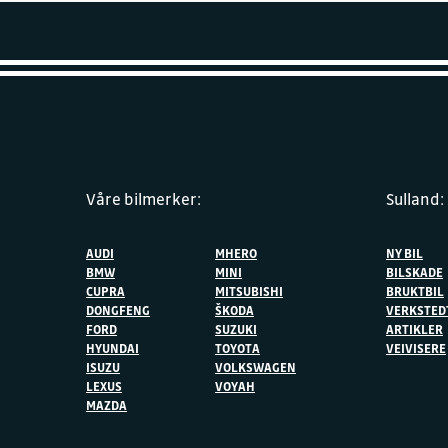
Våre bilmerker:
Sulland:
AUDI
MHERO
NY BIL
BMW
MINI
BILSKADE
CUPRA
MITSUBISHI
BRUKTBIL
DONGFENG
ŠKODA
VERKSTED
FORD
SUZUKI
ARTIKLER
HYUNDAI
TOYOTA
VEIVISERE
ISUZU
VOLKSWAGEN
LEXUS
VOYAH
MAZDA