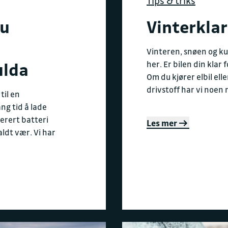
Tips & triks
du
Vinterklar
Vinteren, snøen og k
ulda
her. Er bilen din klar
Om du kjører elbil elle
drivstoff har vi noen r
til en
ang tid å lade
erert batteri
Les mer
aldt vær. Vi har