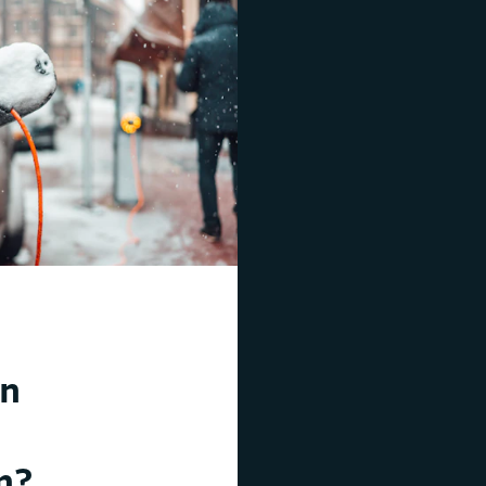
en
n?