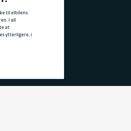
e til elbilens
n. I all
te at
 ytterligere, i