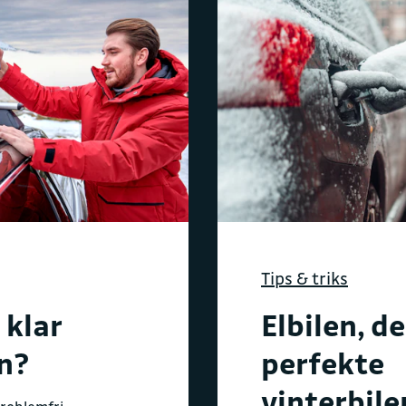
Tips & triks
 klar
Elbilen, d
en?
perfekte
vinterbile