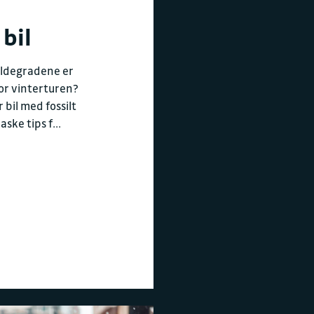
 bil
uldegradene er
 for vinterturen?
r bil med fossilt
aske tips f...