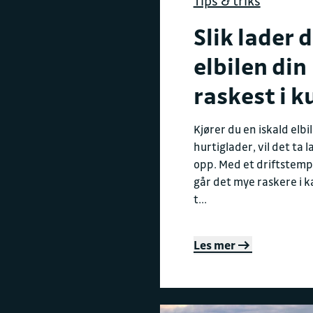
Tips & triks
Slik lader 
elbilen din
raskest i k
Kjører du en iskald elbil 
hurtiglader, vil det ta l
opp. Med et driftstemp
går det mye raskere i k
t...
Les mer