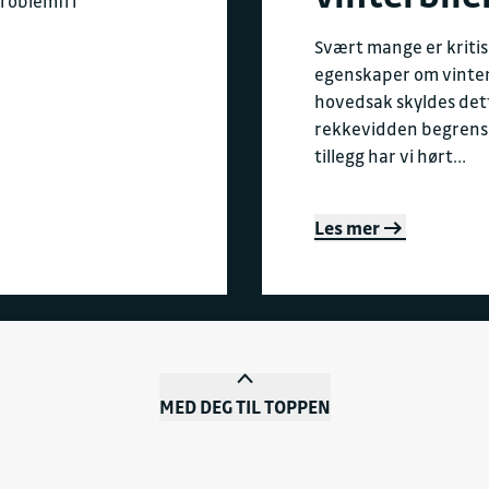
problemfri
Svært mange er kritisk
egenskaper om vintere
hovedsak skyldes det
rekkevidden begrenses
tillegg har vi hørt...
Les mer
MED DEG TIL TOPPEN