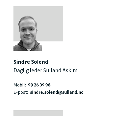
Sindre Solend
Daglig leder Sulland Askim
Mobil:
99 26 39 98
E-post:
sindre.solend@sulland.no