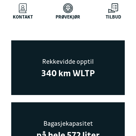
KONTAKT
PRØVEKJØR
TILBUD
Rekkevidde opptil
340 km WLTP
Bagasjekapasitet
på hele 572 liter