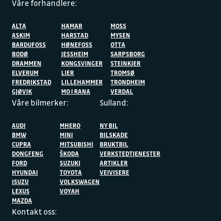
Våre forhandlere:
ALTA
HAMAR
MOSS
ASKIM
HARSTAD
MYSEN
BARDUFOSS
HØNEFOSS
OTTA
BODØ
JESSHEIM
SARPSBORG
DRAMMEN
KONGSVINGER
STEINKJER
ELVERUM
LIER
TROMSØ
FREDRIKSTAD
LILLEHAMMER
TRONDHEIM
GJØVIK
MO I RANA
VERDAL
Våre bilmerker:
Sulland:
AUDI
MHERO
NY BIL
BMW
MINI
BILSKADE
CUPRA
MITSUBISHI
BRUKTBIL
DONGFENG
ŠKODA
VERKSTEDTJENESTER
FORD
SUZUKI
ARTIKLER
HYUNDAI
TOYOTA
VEIVISERE
ISUZU
VOLKSWAGEN
LEXUS
VOYAH
MAZDA
Kontakt oss: