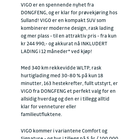
VIGO er en spennende nyhet fra
DONGFENG, og er klar for prøvekjøring hos
Sulland! VIGO er en kompakt SUV som
kombinerer moderne design, rask lading
og mer plass - til en attraktiv pris - fra kun
kr 244 990,- og akkurat nå INKLUDERT
LADING i 12 måneder* ved kjøp!
Med 340 km rekkevidde WLTP, rask
hurtiglading med 30-80 % på kun 18
minutter, 163 hestekrefter, fullt utstyrt, er
VIGO fra DONGFENG et perfekt valg for en
allsidig hverdag og den er i tillegg alltid
klar for venneturer eller
familieutfluktene.
VIGO kommer i variantene Comfort og
Signature - og byr i tillegg på 5 år / 100 000