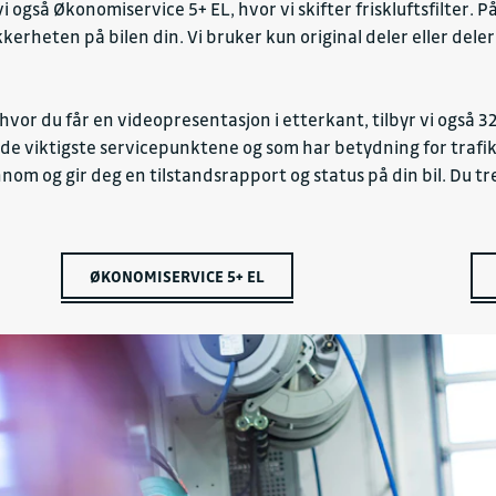
yr vi også Økonomiservice 5+ EL, hvor vi skifter friskluftsfilte
kkerheten på bilen din. Vi bruker kun original deler eller de
 hvor du får en videopresentasjon i etterkant, tilbyr vi også 
 de viktigste servicepunktene og som har betydning for traf
nom og gir deg en tilstandsrapport og status på din bil. Du tr
ØKONOMISERVICE 5+ EL