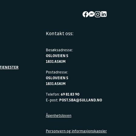
Kontakt oss:
Besøksadresse:
OSLOVEIEN 5
1831 ASKIM
TJENESTER
Postadresse:
OSLOVEIEN 5
1831 ASKIM
Telefon:
69 81 83 90
E-post:
POST.SBA@SULLAND.NO
Åpenhetsloven
Personvern og informasjonskapsler