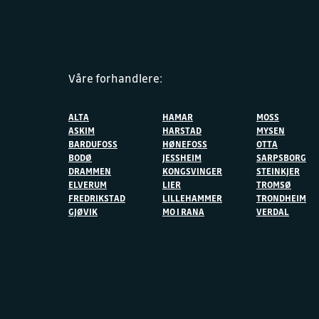
Våre forhandlere:
ALTA
HAMAR
MOSS
ASKIM
HARSTAD
MYSEN
BARDUFOSS
HØNEFOSS
OTTA
BODØ
JESSHEIM
SARPSBORG
DRAMMEN
KONGSVINGER
STEINKJER
ELVERUM
LIER
TROMSØ
FREDRIKSTAD
LILLEHAMMER
TRONDHEIM
GJØVIK
MO I RANA
VERDAL