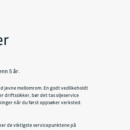
er
enn 5 år.
med jevne mellomrom. En godt vedlikeholdt
r driftssikker, bør det tas oljeservice
ninger når du først oppsøker verksted.
ekker de viktigste servicepunktene på