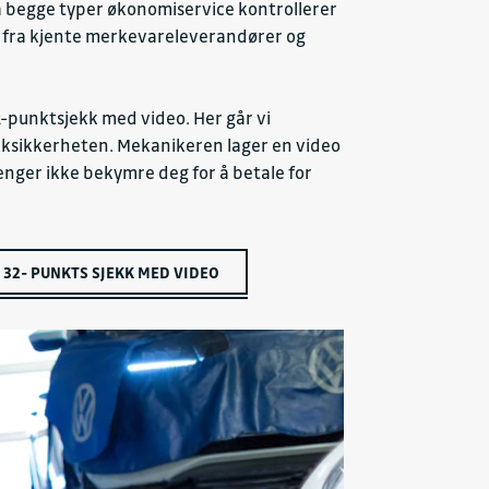
r. På begge typer økonomiservice kontrollerer
ler fra kjente merkevareleverandører og
32-punktsjekk med video. Her går vi
ikksikkerheten. Mekanikeren lager en video
enger ikke bekymre deg for å betale for
32- PUNKTS SJEKK MED VIDEO