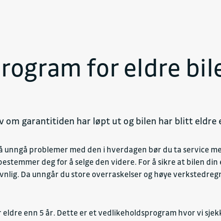
rogram for eldre bil
lv om garantitiden har løpt ut og bilen har blitt eldre 
for å unngå problemer med den i hverdagen bør du ta service 
bestemmer deg for å selge den videre. For å sikre at bilen din e
evnlig. Da unngår du store overraskelser og høye verkstedreg
ler eldre enn 5 år. Dette er et vedlikeholdsprogram hvor vi sj