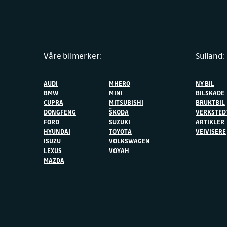
Våre bilmerker:
Sulland:
AUDI
MHERO
NY BIL
BMW
MINI
BILSKADE
CUPRA
MITSUBISHI
BRUKTBIL
DONGFENG
ŠKODA
VERKSTED
FORD
SUZUKI
ARTIKLER
HYUNDAI
TOYOTA
VEIVISERE
ISUZU
VOLKSWAGEN
LEXUS
VOYAH
MAZDA