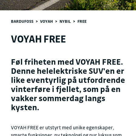
BARDUFOSS
>
VOYAH
>
NYBIL
>
FREE
VOYAH FREE
Føl friheten med VOYAH FREE.
Denne helelektriske SUV'en er
like eventyrlig på utfordrende
vinterføre i fjellet, som på en
vakker sommerdag langs
kysten.
VOYAH FREE er utstyrt med unike egenskaper,
smarte funksjoner, ny teknologi og pur luksus som