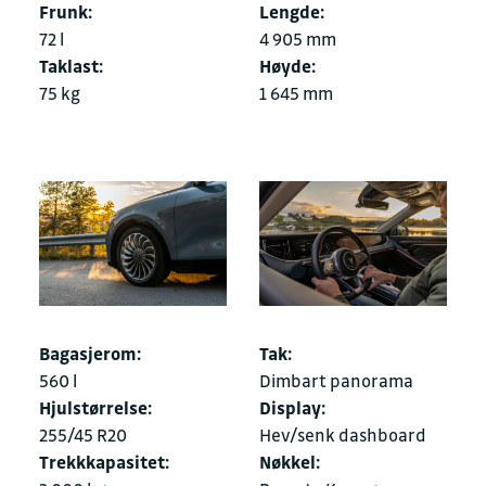
Frunk:
Lengde:
72 l
4 905 mm
Taklast:
Høyde:
75 kg
1 645 mm
Bagasjerom:
Tak:
560 l
Dimbart panorama
Hjulstørrelse:
Display:
255/45 R20
Hev/senk dashboard
Trekkkapasitet:
Nøkkel: