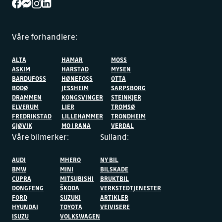
Våre forhandlere:
ALTA
HAMAR
MOSS
ASKIM
HARSTAD
MYSEN
BARDUFOSS
HØNEFOSS
OTTA
BODØ
JESSHEIM
SARPSBORG
DRAMMEN
KONGSVINGER
STEINKJER
ELVERUM
LIER
TROMSØ
FREDRIKSTAD
LILLEHAMMER
TRONDHEIM
GJØVIK
MO I RANA
VERDAL
Våre bilmerker:
Sulland:
AUDI
MHERO
NY BIL
BMW
MINI
BILSKADE
CUPRA
MITSUBISHI
BRUKTBIL
DONGFENG
ŠKODA
VERKSTEDTJENESTER
FORD
SUZUKI
ARTIKLER
HYUNDAI
TOYOTA
VEIVISERE
ISUZU
VOLKSWAGEN