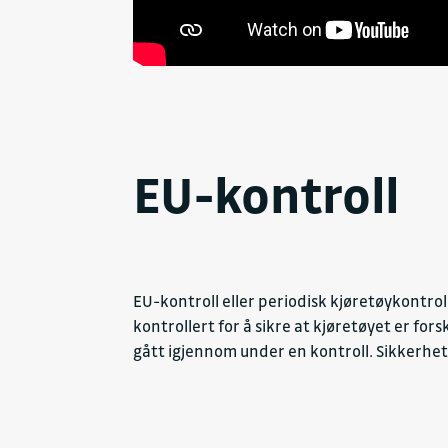
EU-kontroll
EU-kontroll eller periodisk kjøretøykontroll
kontrollert for å sikre at kjøretøyet er for
gått igjennom under en kontroll. Sikkerhets