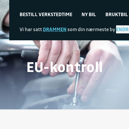
BESTILL VERKSTEDTIME
NY BIL
BRUKTBIL
Vi har satt
DRAMMEN
som din nærmeste by
ENDR
EU-kontroll