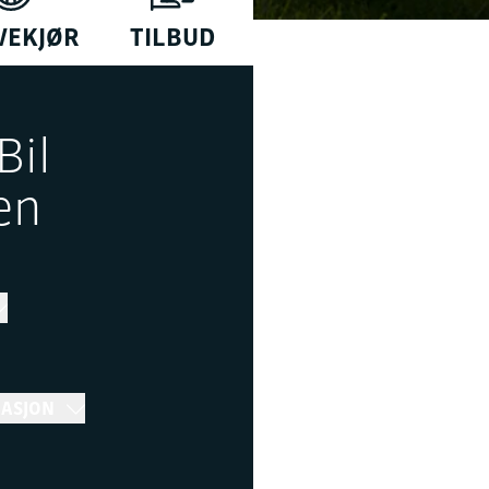
VEKJØR
TILBUD
Bil
en
MASJON