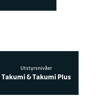
and.no
sens gate 21B
Utstyrsnivåer
Takumi & Takumi Plus
ate 21B