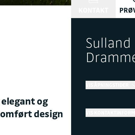
KONTAKT
PRØ
Sulland 
Dramm
VIS ÅPNINGSTIDER
 elegant og
Bilsalg
nomført design
VIS KONTAKTINFOR
←
Stengt
Telefon
+ Vis flere åpningstider