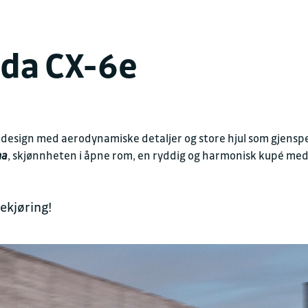
zda CX-6e
Kontakt oss for en h
FAKTURAINFORMAS
 design med aerodynamiske detaljer og store hjul som gjenspe
Juridisk navn
a
, skjønnheten i åpne rom, en ryddig og harmonisk kupé me
Sulland Bil Drammen
Organisasjonsnummer
911 010 992
ekjøring!
Fakturaepost
faktura.sdr@sulland