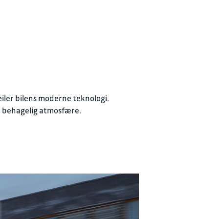
yggelig prat
JON
iler bilens moderne teknologi.
d behagelig atmosfære.
 AS
.no