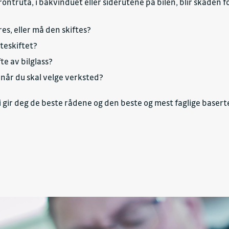
rontruta, i bakvinduet eller siderutene på bilen, blir skaden for
res, eller må den skiftes?
uteskiftet?
te av bilglass?
 når du skal velge verksted?
 vi gir deg de beste rådene og den beste og mest faglige base