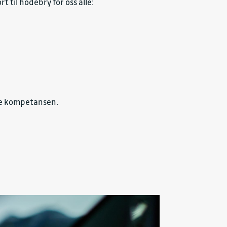
t til hodebry for oss alle:
rte kompetansen.