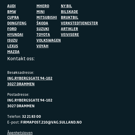
AUDI
MHERO
NY BIL
BMW
MINI
BILSKADE
CUPRA
MITSUBISHI
BRUKTBIL
DONGFENG
ŠKODA
VERKSTEDTJENESTER
FORD
SUZUKI
ARTIKLER
HYUNDAI
TOYOTA
VEIVISERE
ISUZU
VOLKSWAGEN
LEXUS
VOYAH
MAZDA
Kontakt oss:
Besøksadresse:
ING.RYBERGSGATE 94-102
3027 DRAMMEN
Postadresse:
ING.RYBERGSGATE 94-102
3027 DRAMMEN
Telefon:
32 21 83 00
E-post:
FIRMAPOST.210@VAG.SULLAND.NO
Åpenhetsloven