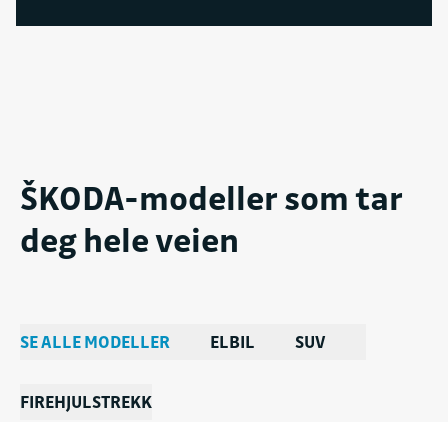
Organisasjonsnummer
983222870
Fakturaepost
Fakturamottak1210@moller.no
ŠKODA-modeller som tar
deg hele veien
SE ALLE MODELLER
ELBIL
SUV
FIREHJULSTREKK