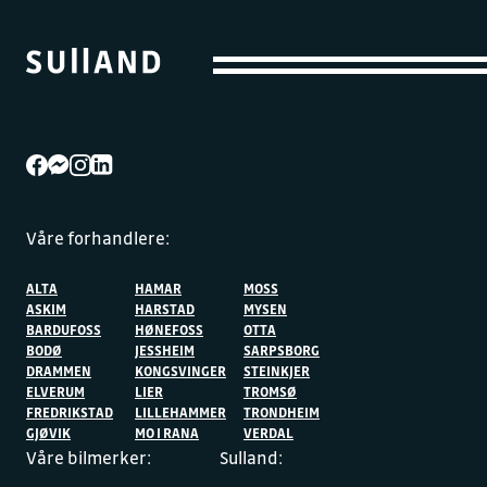
Våre forhandlere:
ALTA
HAMAR
MOSS
ASKIM
HARSTAD
MYSEN
BARDUFOSS
HØNEFOSS
OTTA
BODØ
JESSHEIM
SARPSBORG
DRAMMEN
KONGSVINGER
STEINKJER
ELVERUM
LIER
TROMSØ
FREDRIKSTAD
LILLEHAMMER
TRONDHEIM
GJØVIK
MO I RANA
VERDAL
Våre bilmerker:
Sulland: