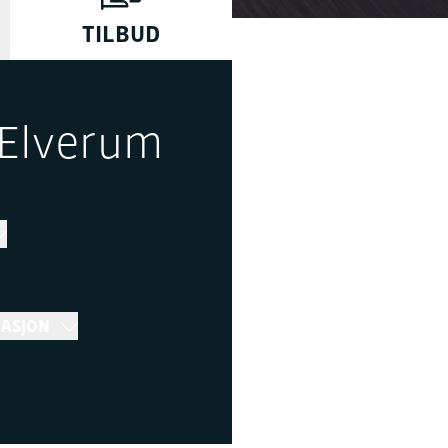
TILBUD
 Elverum
MASJON