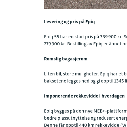
Levering og pris på Epiq
Epiq 55 har en startpris på 339.900 kr.
279.900 kr. Bestilling av Epiq er åpnet h
Romslig bagasjerom
Liten bil, store muligheter. Epiq har et 
baksetene legges ned og gi opptil 1345 
Imponerende rekkevidde i hverdagen
Epiq bygges på den nye MEB+-plattformen 
bedre plassutnyttelse og redusert ener
Denne får opptil 440 km rekkevidde (WLT