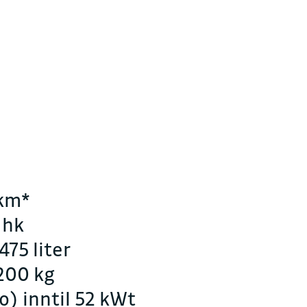
Kontakt oss for en h
FAKTURAINFORMAS
Juridisk navn
Sulland Elverum AS
Organisasjonsnummer
963 666 543
Fakturaepost
0km*
faktura.elverum@sul
 hk
75 liter
.200 kg
o) inntil 52 kWt