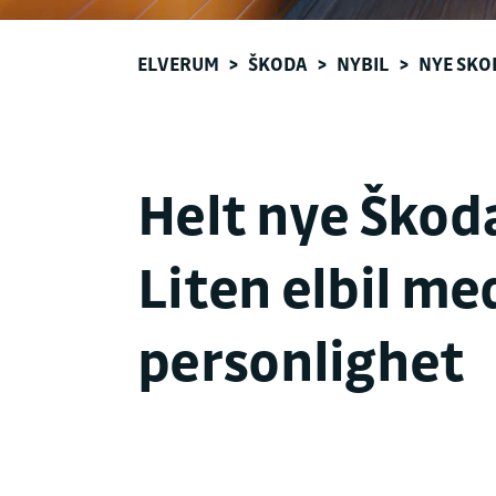
ELVERUM
>
ŠKODA
>
NYBIL
>
NYE SKO
Helt nye Škoda
Liten elbil me
personlighet