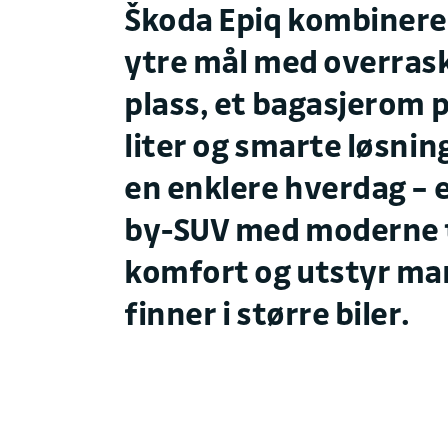
Škoda Epiq kombiner
ytre mål med overras
plass, et bagasjerom p
liter og smarte løsnin
en enklere hverdag – e
by-SUV med moderne t
komfort og utstyr man
finner i større biler.