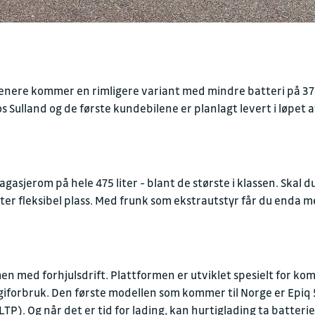
 Senere kommer en rimligere variant med mindre batteri på 37
os Sulland og de første kundebilene er planlagt levert i løpet a
bagasjerom på hele 475 liter - blant de største i klassen. Skal 
liter fleksibel plass. Med frunk som ekstrautstyr får du enda 
med forhjulsdrift. Plattformen er utviklet spesielt for kompa
giforbruk. Den første modellen som kommer til Norge er Epiq
P). Og når det er tid for lading, kan hurtiglading ta batteri