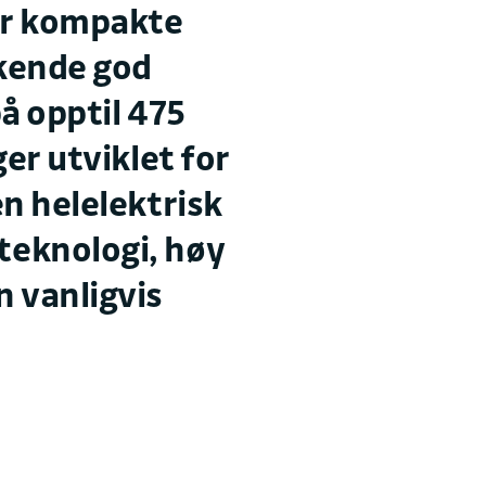
Verksted
er kompakte
kende god
←
Stengt
E-post
å opptil 475
post.elverum@
+ Vis flere åpningstider
ger utviklet for
n helelektrisk
Besøksadresse
eknologi, høy
Svartbekkveie
2406 Elverum
 vanligvis
Postadresse
Postboks 171
2402 Elverum