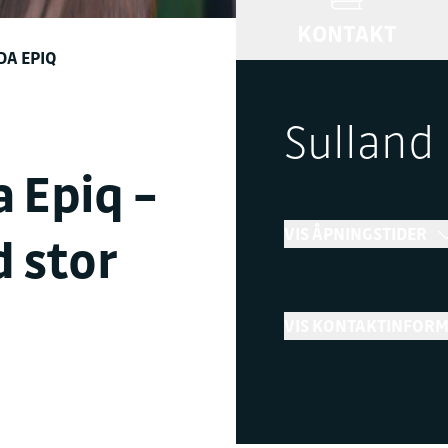
KONTAKT
DA EPIQ
Sulland
 Epiq –
VIS ÅPNINGSTIDER
d stor
Bilsalg
VIS KONTAKTINFOR
←
Stengt
Telefon
+ Vis flere åpningstider
62 43 26 00