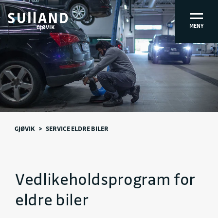
MENY
GJØVIK
GJØVIK
>
SERVICE ELDRE BILER
Vedlikeholdsprogram for
eldre biler