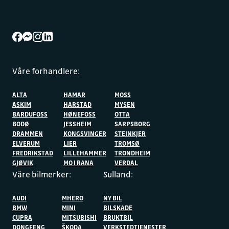
Våre forhandlere:
ALTA
HAMAR
MOSS
ASKIM
HARSTAD
MYSEN
BARDUFOSS
HØNEFOSS
OTTA
BODØ
JESSHEIM
SARPSBORG
DRAMMEN
KONGSVINGER
STEINKJER
ELVERUM
LIER
TROMSØ
FREDRIKSTAD
LILLEHAMMER
TRONDHEIM
GJØVIK
MO I RANA
VERDAL
Våre bilmerker:
Sulland:
AUDI
MHERO
NY BIL
BMW
MINI
BILSKADE
CUPRA
MITSUBISHI
BRUKTBIL
DONGFENG
ŠKODA
VERKSTEDTJENESTER