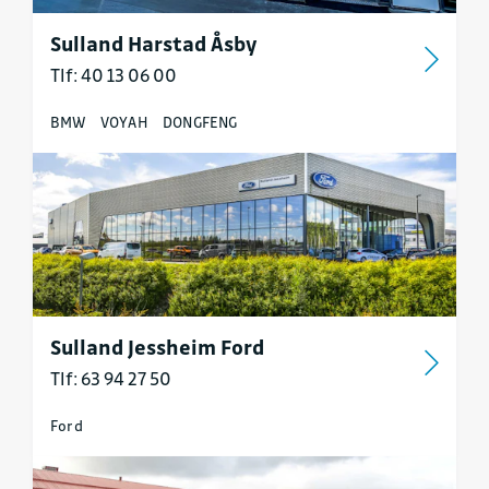
Sulland Harstad Åsby
Tlf: 40 13 06 00
BMW
VOYAH
DONGFENG
Sulland Jessheim Ford
Tlf: 63 94 27 50
Ford