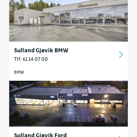
Sulland Gjøvik BMW
Tlf: 61 14 07 00
BMW
Sulland Gjøvik Ford