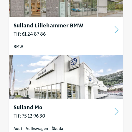
Sulland Lillehammer BMW
Tlf: 61 24 87 86
BMW
Sulland Mo
Tlf: 75 12 96 30
Audi
Volkswagen
Škoda