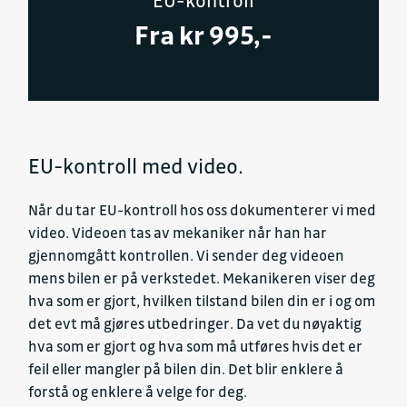
Fra kr 995,-
EU-kontroll med video.
Når du tar EU-kontroll hos oss dokumenterer vi med
video. Videoen tas av mekaniker når han har
gjennomgått kontrollen. Vi sender deg videoen
mens bilen er på verkstedet. Mekanikeren viser deg
hva som er gjort, hvilken tilstand bilen din er i og om
det evt må gjøres utbedringer. Da vet du nøyaktig
hva som er gjort og hva som må utføres hvis det er
feil eller mangler på bilen din. Det blir enklere å
forstå og enklere å velge for deg.