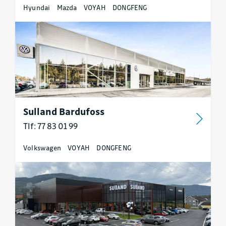
Hyundai
Mazda
VOYAH
DONGFENG
Sulland Bardufoss
Tlf: 77 83 01 99
Volkswagen
VOYAH
DONGFENG