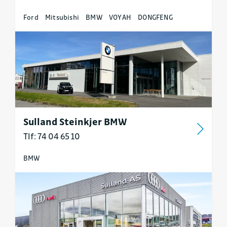
Ford
Mitsubishi
BMW
VOYAH
DONGFENG
Sulland Steinkjer BMW
Tlf: 74 04 65 10
BMW