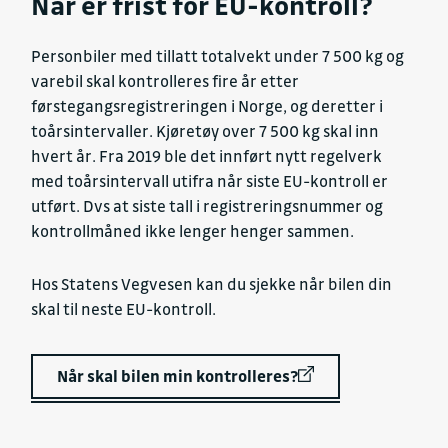
Når er frist for EU-kontroll?
Personbiler med tillatt totalvekt under 7 500 kg og
varebil skal kontrolleres fire år etter
førstegangsregistreringen i Norge, og deretter i
toårsintervaller. Kjøretøy over 7 500 kg skal inn
hvert år. Fra 2019 ble det innført nytt regelverk
med toårsintervall utifra når siste EU-kontroll er
utført. Dvs at siste tall i registreringsnummer og
kontrollmåned ikke lenger henger sammen.
Hos Statens Vegvesen kan du sjekke når bilen din
skal til neste EU-kontroll.
Når skal bilen min kontrolleres?