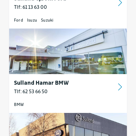
Tlf: 61 13 63 00
Ford
Isuzu
Suzuki
Sulland Hamar BMW
Tlf: 62 53 66 50
BMW