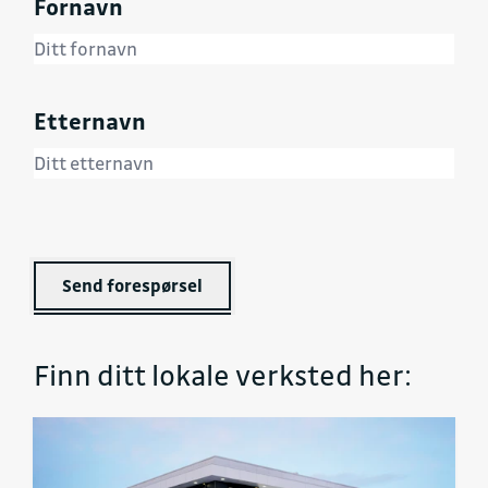
Fornavn
Etternavn
Send forespørsel
Finn ditt lokale verksted her: