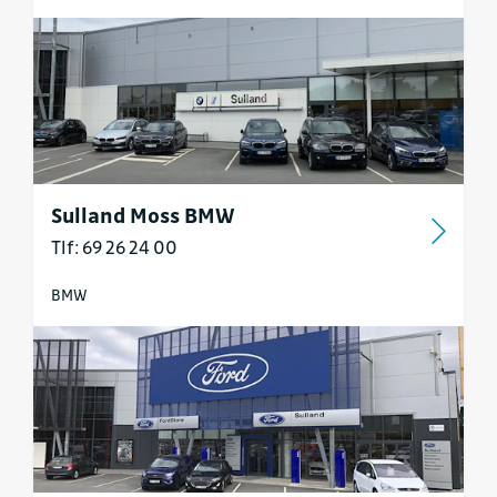
Sulland Moss BMW
Tlf: 69 26 24 00
BMW