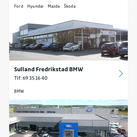
Ford
Hyundai
Mazda
Škoda
Sulland Fredrikstad BMW
Tlf: 69 35 16 40
BMW