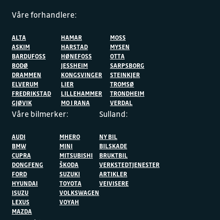
Våre forhandlere:
ALTA
HAMAR
MOSS
ASKIM
HARSTAD
MYSEN
BARDUFOSS
HØNEFOSS
OTTA
BODØ
JESSHEIM
SARPSBORG
DRAMMEN
KONGSVINGER
STEINKJER
ELVERUM
LIER
TROMSØ
FREDRIKSTAD
LILLEHAMMER
TRONDHEIM
GJØVIK
MO I RANA
VERDAL
Våre bilmerker:
Sulland:
AUDI
MHERO
NY BIL
BMW
MINI
BILSKADE
CUPRA
MITSUBISHI
BRUKTBIL
DONGFENG
ŠKODA
VERKSTEDTJENESTER
FORD
SUZUKI
ARTIKLER
HYUNDAI
TOYOTA
VEIVISERE
ISUZU
VOLKSWAGEN
LEXUS
VOYAH
MAZDA