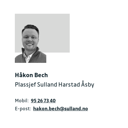
Håkon Bech
Plassjef Sulland Harstad Åsby
Mobil:
95 26 73 40
E-post:
hakon.bech@sulland.no