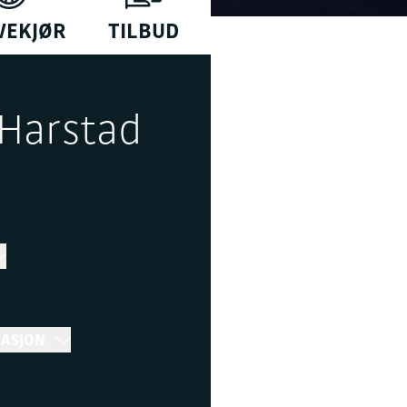
VEKJØR
TILBUD
 Harstad
MASJON