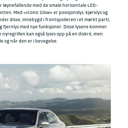
 er iøynefallende med de smale horisontale LED-
nten. Med «Iconic Glow» er posisjonslys, kjørelys og
nder disse, innebygd i frontspoileren i et mørkt parti,
 fjernlys med nye funksjoner. Disse lysene kommer
e nyregrillen kan også lyses opp på en diskré, men
le og når den er i bevegelse.