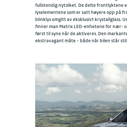
fullstendig nytolket. De delte frontlyktene
lyselementene som er satt høyere opp på fro
blinklys omgitt av eksklusivt krystallglass. U
finner man Matrix LED-enhetene for nær- og
først til syne når de aktiveres. Den markant
ekstravagant måte – både når bilen står stil