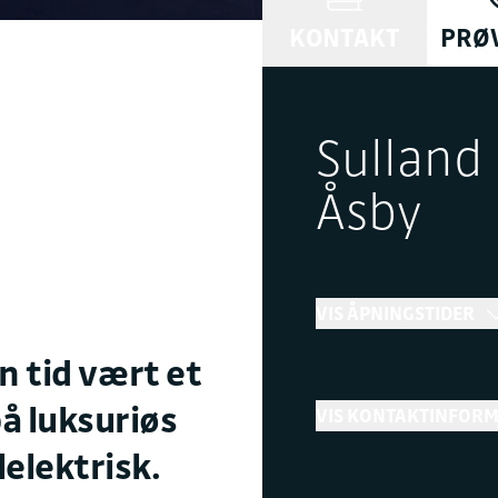
KONTAKT
PRØ
Sulland
Åsby
VIS ÅPNINGSTIDER
in tid vært et
Bilsalg
å luksuriøs
VIS KONTAKTINFOR
←
Stengt
elektrisk.
Telefon
+ Vis flere åpningstider