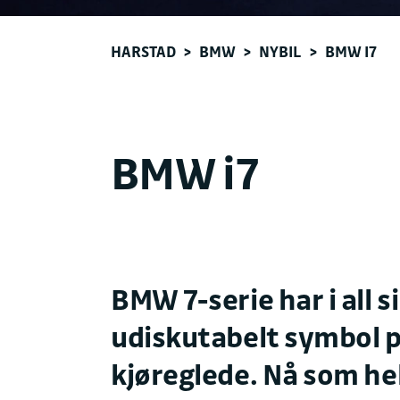
HARSTAD
>
BMW
>
NYBIL
>
BMW I7
BMW i7
BMW 7-serie har i all s
udiskutabelt symbol p
kjøreglede. Nå som hel