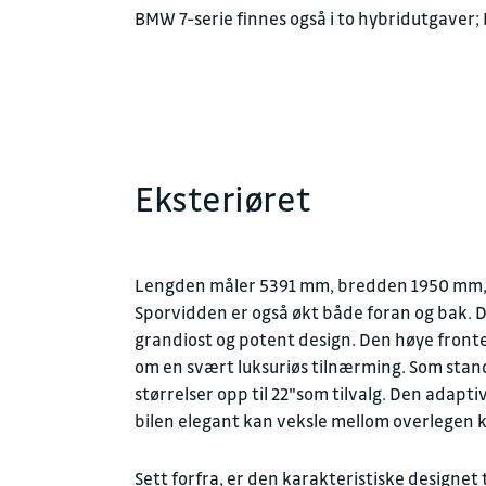
BMW 7-serie finnes også i to hybridutgave
Eksteriøret
Lengden måler 5391 mm, bredden 1950 mm,
Sporvidden er også økt både foran og bak. 
grandiost og potent design. Den høye fron
om en svært luksuriøs tilnærming. Som stand
størrelser opp til 22"som tilvalg. Den adapti
bilen elegant kan veksle mellom overlegen
Sett forfra, er den karakteristiske designet 