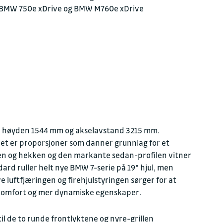
r; BMW 750e xDrive og BMW M760e xDrive
Kontakt oss for en h
FAKTURAINFORMAS
Juridisk navn
Sulland Auto AS avd. 
 høyden 1544 mm og akselavstand 3215 mm.
Organisasjonsnummer
929451333
Det er proporsjoner som danner grunnlag for et
ten og hekken og den markante sedan-profilen vitner
Fakturaepost
ard ruller helt nye BMW 7-serie på 19" hjul, men
faktura.bmw@sullan
ve luftfjæringen og firehjulstyringen sørger for at
 komfort og mer dynamiske egenskaper.
til de to runde frontlyktene og nyre-grillen