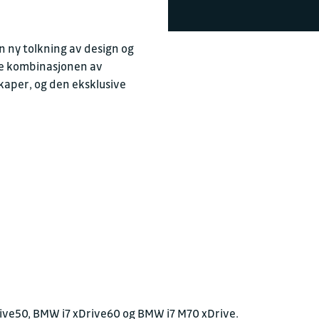
40 13 06 00
Verksted
 ny tolkning av design og
ke kombinasjonen av
←
Stengt
E-post
kaper, og den eksklusive
post.bht@sull
+ Vis flere åpningstider
Besøksadresse
Gamle Stangnes
9409 Harstad
Postadresse
Gamle Stangnesvei 1
9409 Harstad
ive50, BMW i7 xDrive60 og BMW i7 M70 xDrive.