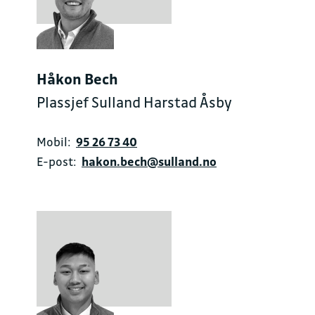
Håkon Bech
Plassjef Sulland Harstad Åsby
Mobil:
95 26 73 40
E-post:
hakon.bech@sulland.no