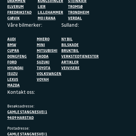
DRAMMEN
KONGSVINGER
STEINKJER
ELVERUM
LIER
TROMSØ
FREDRIKSTAD
LILLEHAMMER
TRONDHEIM
GJØVIK
MO I RANA
VERDAL
Våre bilmerker:
Sulland:
AUDI
MHERO
NY BIL
BMW
MINI
BILSKADE
CUPRA
MITSUBISHI
BRUKTBIL
DONGFENG
ŠKODA
VERKSTEDTJENESTER
FORD
SUZUKI
ARTIKLER
HYUNDAI
TOYOTA
VEIVISERE
ISUZU
VOLKSWAGEN
LEXUS
VOYAH
MAZDA
Kontakt oss:
Besøksadresse:
GAMLE STANGNESVEI 1
9409 HARSTAD
Postadresse:
GAMLE STANGNESVEI 1