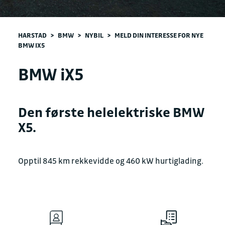
HARSTAD
>
BMW
>
NYBIL
>
MELD DIN INTERESSE FOR NYE
BMW IX5
BMW iX5
Den første helelektriske BMW
X5.
Opptil 845 km rekkevidde og 460 kW hurtiglading.