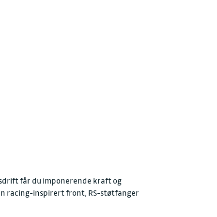
r 16:30
r.no
r 16:00
sdrift får du imponerende kraft og
 en racing-inspirert front, RS-støtfanger