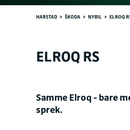
HARSTAD
>
ŠKODA
>
NYBIL
>
ELROQ R
ELROQ RS
Samme Elroq - bare me
sprek.