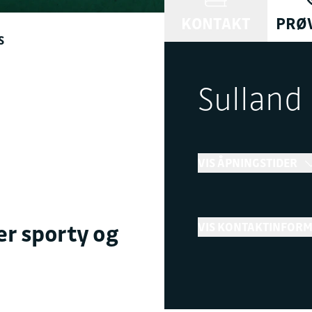
KONTAKT
PRØ
S
Sulland
VIS ÅPNINGSTIDER
Bilsalg
r sporty og
VIS KONTAKTINFOR
→
Åpent
Stenge
Telefon
+ Vis flere åpningstider
77 01 86 00