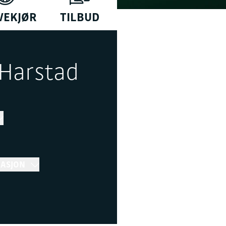
VEKJØR
TILBUD
 Harstad
MASJON
r 16:30