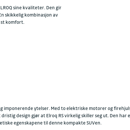
Verksted
ROQ sine kvaliteter. Den gir
 En skikkelig kombinasjon av
→
Åpent
Stenge
E-post
nst komfort.
post.sh@molle
+ Vis flere åpningstider
Delelager
Besøksadresse
→
Åpent
Stenge
Samagata 33
9403 Harstad
+ Vis flere åpningstider
Postadresse
Samagata 33
og imponerende ytelser. Med to elektriske motorer og firehjul
9403 Harstad
ristig design gjør at Elroq RS virkelig skiller seg ut. Den har
tletiske egenskapene til denne kompakte SUVen.