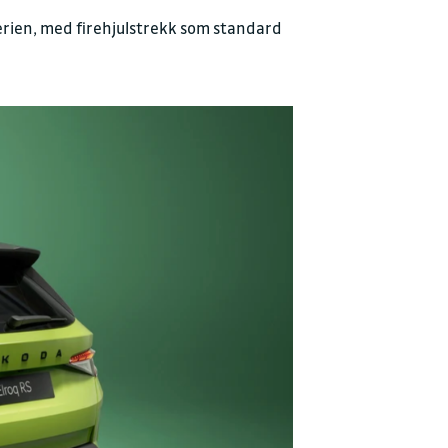
yggelig prat
erien, med firehjulstrekk som standard
JON
moller.no