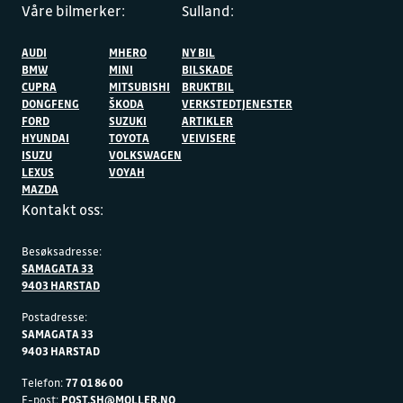
Våre bilmerker:
Sulland:
AUDI
MHERO
NY BIL
BMW
MINI
BILSKADE
CUPRA
MITSUBISHI
BRUKTBIL
DONGFENG
ŠKODA
VERKSTEDTJENESTER
FORD
SUZUKI
ARTIKLER
HYUNDAI
TOYOTA
VEIVISERE
ISUZU
VOLKSWAGEN
LEXUS
VOYAH
MAZDA
Kontakt oss:
Besøksadresse:
SAMAGATA 33
9403 HARSTAD
Postadresse:
SAMAGATA 33
9403 HARSTAD
Telefon:
77 01 86 00
E-post:
POST.SH@MOLLER.NO