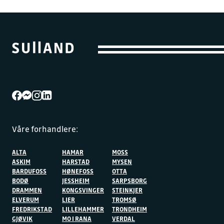
Våre forhandlere:
ALTA
HAMAR
MOSS
ASKIM
HARSTAD
MYSEN
BARDUFOSS
HØNEFOSS
OTTA
BODØ
JESSHEIM
SARPSBORG
DRAMMEN
KONGSVINGER
STEINKJER
ELVERUM
LIER
TROMSØ
FREDRIKSTAD
LILLEHAMMER
TRONDHEIM
GJØVIK
MO I RANA
VERDAL