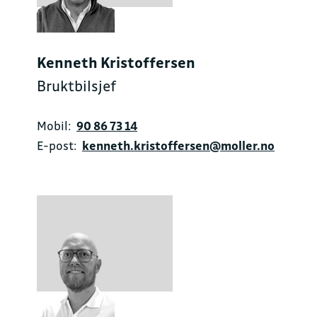
Kenneth Kristoffersen
Bruktbilsjef
Mobil:
90 86 73 14
E-post:
kenneth.kristoffersen@moller.no