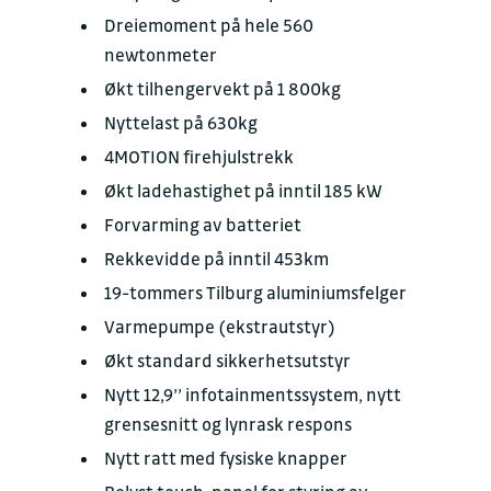
Dreiemoment på hele 560
newtonmeter
Økt tilhengervekt på 1 800kg
Nyttelast på 630kg
4MOTION firehjulstrekk
Økt ladehastighet på inntil 185 kW
Forvarming av batteriet
Rekkevidde på inntil 453km
19-tommers Tilburg aluminiumsfelger
Varmepumpe (ekstrautstyr)
Økt standard sikkerhetsutstyr
Nytt 12,9’’ infotainmentssystem, nytt
grensesnitt og lynrask respons
Nytt ratt med fysiske knapper