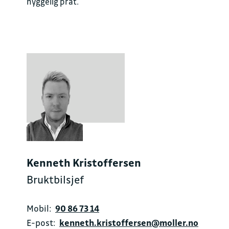
hyggelig prat.
Kenneth Kristoffersen
Bruktbilsjef
Mobil:
90 86 73 14
E-post:
kenneth.kristoffersen@moller.no