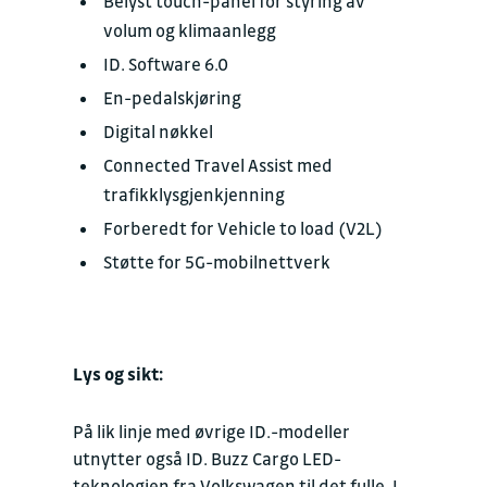
Belyst touch-panel for styring av
volum og klimaanlegg
ID. Software 6.0
En-pedalskjøring
Digital nøkkel
Connected Travel Assist med
trafikklysgjenkjenning
Forberedt for Vehicle to load (V2L)
Støtte for 5G-mobilnettverk
Lys og sikt:
På lik linje med øvrige ID.-modeller
utnytter også ID. Buzz Cargo LED-
teknologien fra Volkswagen til det fulle. I