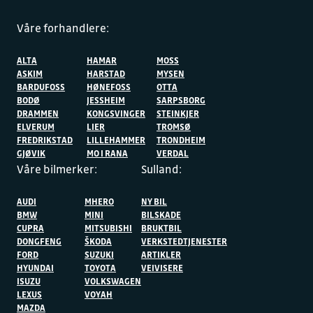
Våre forhandlere:
ALTA
HAMAR
MOSS
ASKIM
HARSTAD
MYSEN
BARDUFOSS
HØNEFOSS
OTTA
BODØ
JESSHEIM
SARPSBORG
DRAMMEN
KONGSVINGER
STEINKJER
ELVERUM
LIER
TROMSØ
FREDRIKSTAD
LILLEHAMMER
TRONDHEIM
GJØVIK
MO I RANA
VERDAL
Våre bilmerker:
Sulland:
AUDI
MHERO
NY BIL
BMW
MINI
BILSKADE
CUPRA
MITSUBISHI
BRUKTBIL
DONGFENG
ŠKODA
VERKSTEDTJENESTER
FORD
SUZUKI
ARTIKLER
HYUNDAI
TOYOTA
VEIVISERE
ISUZU
VOLKSWAGEN
LEXUS
VOYAH
MAZDA