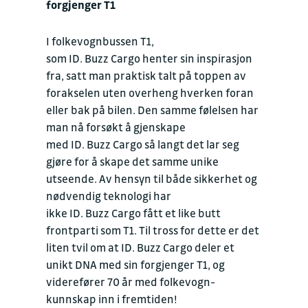
forgjenger T1
I folkevognbussen T1,
som ID. Buzz Cargo henter sin inspirasjon
fra, satt man praktisk talt på toppen av
forakselen uten overheng hverken foran
eller bak på bilen. Den samme følelsen har
man nå forsøkt å gjenskape
med ID. Buzz Cargo så langt det lar seg
gjøre for å skape det samme unike
utseende. Av hensyn til både sikkerhet og
nødvendig teknologi har
ikke ID. Buzz Cargo fått et like butt
frontparti som T1. Til tross for dette er det
liten tvil om at ID. Buzz Cargo deler et
unikt DNA med sin forgjenger T1, og
viderefører 70 år med folkevogn-
kunnskap inn i fremtiden!