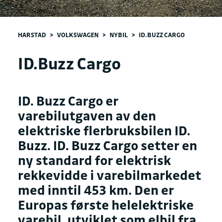
HARSTAD
>
VOLKSWAGEN
>
NYBIL
>
ID.BUZZ CARGO
ID.Buzz Cargo
ID. Buzz Cargo er
varebilutgaven av den
elektriske flerbruksbilen ID.
Buzz. ID. Buzz Cargo setter en
ny standard for elektrisk
rekkevidde i varebilmarkedet
med inntil 453 km. Den er
Europas første helelektriske
varebil, utviklet som elbil fra