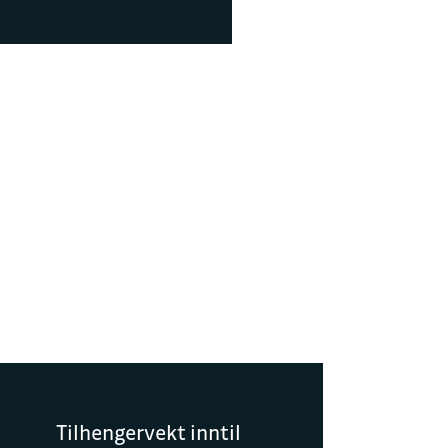
r 16:00
@vag.sulland.no
 gate 22
22
Tilhengervekt inntil