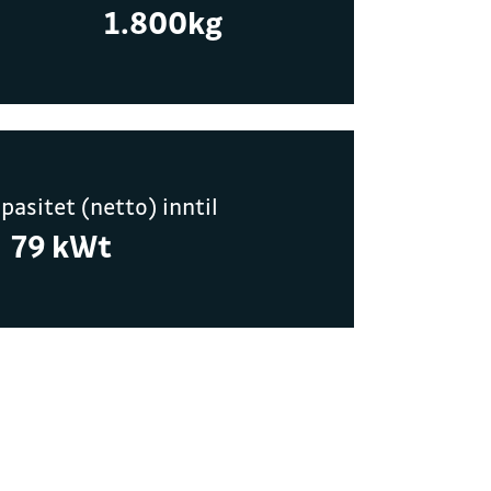
1.800kg
yggelig prat
JON
pasitet (netto) inntil
79 kWt
moller.no