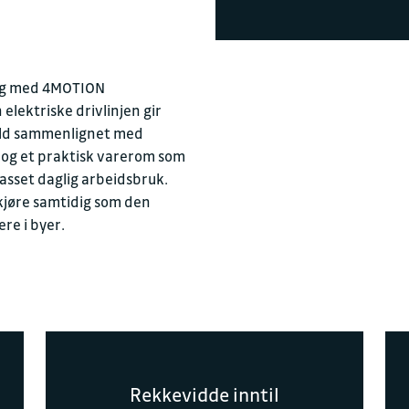
32 18 16 66
Verksted
elig med 4MOTION
→
Åpent
Stenge
E-post
elektriske drivlinjen gir
firmapost.400
old sammenlignet med
+ Vis flere åpningstider
 og et praktisk varerom som
asset daglig arbeidsbruk.
 kjøre samtidig som den
Besøksadresse
re i byer.
Dronning Åstas
3511 Hønefoss
Postadresse
Dronning Åstas gate 
3511 Hønefoss
Rekkevidde inntil