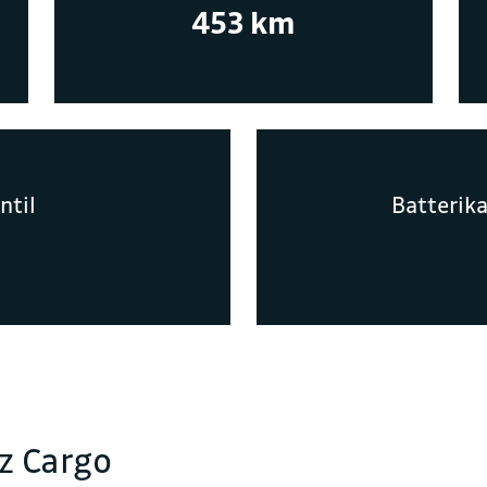
453 km
Kontakt oss for en h
FAKTURAINFORMAS
ntil
Batterika
Juridisk navn
Sulland Ringerike
Organisasjonsnummer
817203752
Fakturaepost
Fakturamottak1400@
z Cargo