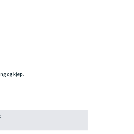
ing og kjøp.
t