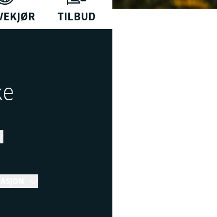
VEKJØR
TILBUD
ke
MASJON
r 16:30