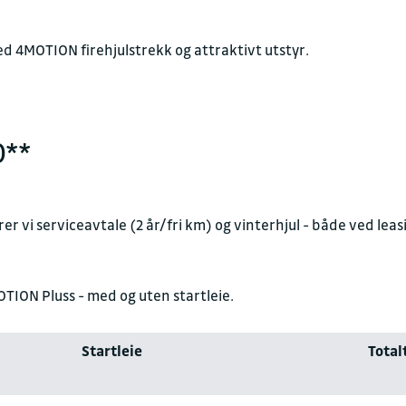
d 4MOTION firehjulstrekk og attraktivt utstyr.
0**
rer vi serviceavtale (2 år/fri km) og vinterhjul - både ved leas
TION Pluss - med og uten startleie.
Startleie
Total