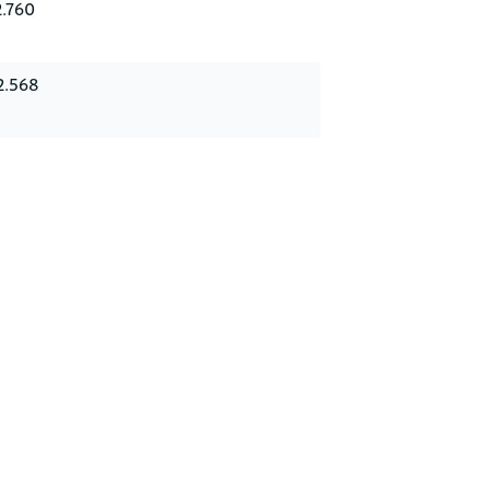
2.760
2.568