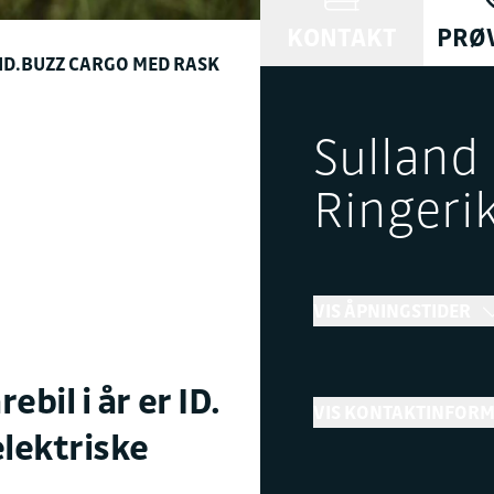
KONTAKT
PRØ
ID.BUZZ CARGO MED RASK
Sulland
Ringeri
VIS ÅPNINGSTIDER
Bilsalg
bil i år er ID.
VIS KONTAKTINFOR
→
Åpent
Stenge
elektriske
Telefon
+ Vis flere åpningstider