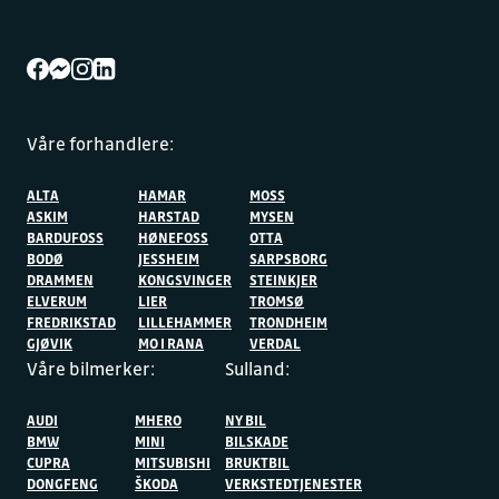
Våre forhandlere:
ALTA
HAMAR
MOSS
ASKIM
HARSTAD
MYSEN
BARDUFOSS
HØNEFOSS
OTTA
BODØ
JESSHEIM
SARPSBORG
DRAMMEN
KONGSVINGER
STEINKJER
ELVERUM
LIER
TROMSØ
FREDRIKSTAD
LILLEHAMMER
TRONDHEIM
GJØVIK
MO I RANA
VERDAL
Våre bilmerker:
Sulland:
AUDI
MHERO
NY BIL
BMW
MINI
BILSKADE
CUPRA
MITSUBISHI
BRUKTBIL
DONGFENG
ŠKODA
VERKSTEDTJENESTER