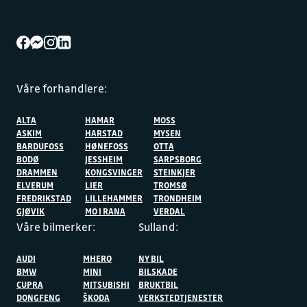
Våre forhandlere:
ALTA
HAMAR
MOSS
ASKIM
HARSTAD
MYSEN
BARDUFOSS
HØNEFOSS
OTTA
BODØ
JESSHEIM
SARPSBORG
DRAMMEN
KONGSVINGER
STEINKJER
ELVERUM
LIER
TROMSØ
FREDRIKSTAD
LILLEHAMMER
TRONDHEIM
GJØVIK
MO I RANA
VERDAL
Våre bilmerker:
Sulland:
AUDI
MHERO
NY BIL
BMW
MINI
BILSKADE
CUPRA
MITSUBISHI
BRUKTBIL
DONGFENG
ŠKODA
VERKSTEDTJENESTER